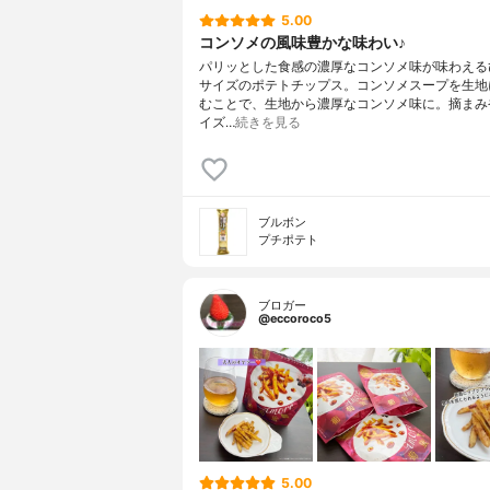
5.00
コンソメの風味豊かな味わい♪
パリッとした食感の濃厚なコンソメ味が味わえる
サイズのポテトチップス。コンソメスープを生地
むことで、生地から濃厚なコンソメ味に。摘まみ
イズ…
続きを見る
ブルボン
プチポテト
ブロガー
@eccoroco5
5.00