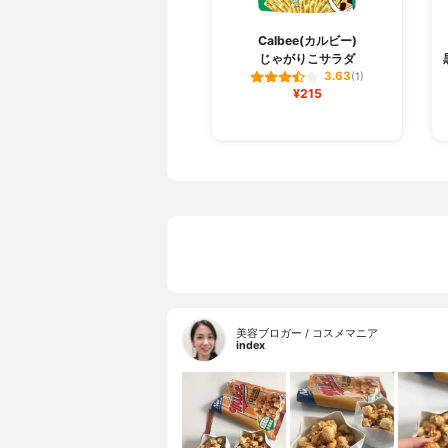
Calbee(カルビー)
じゃがりこサラダ
3.63
(1)
¥215
美容ブロガー / コスメマニア
index