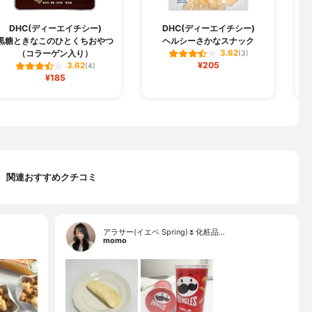
DHC(ディーエイチシー)
DHC(ディーエイチシー)
黒糖ときなこのひとくちおやつ
ヘルシーさかなスナック
（コラーゲン入り）
3.62
(3)
¥205
3.62
(4)
¥185
関連おすすめクチコミ
アラサー(イエベ Spring)🌷化粧品…
momo