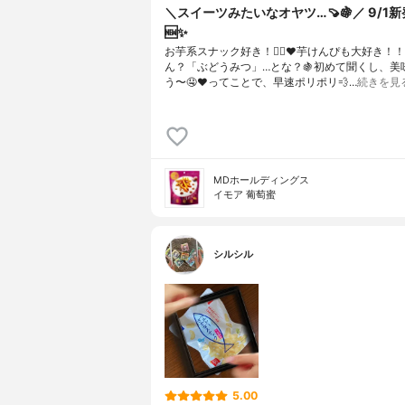
＼スイーツみたいなオヤツ…🍠🍇／ 9/1新
🆕✨
お芋系スナック好き！🙋‍♀️❤️芋けんぴも大好き！！🙋‍♀️
ん？「ぶどうみつ」…とな？🍇⁡初めて聞くし、美
う〜🤤❤️⁡ってことで、早速ポリポリ💨⁡…
続きを見
MDホールディングス
イモア 葡萄蜜
シルシル
5.00