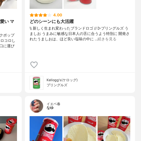
4.00
愛い マ
どのシーンにも大活躍
\\ 新しく生まれ変わったブランドロゴ // ▷プリングルズ う
ましお うまみに敏感な日本人の舌に合うよう特別に 開発さ
クポップ
れたうましおは、ほど良い塩味の中に …
続きを見る
コロコロし
口に運び
Kellogg's(ケロッグ)
プリングルズ
イエベ春
なゆ