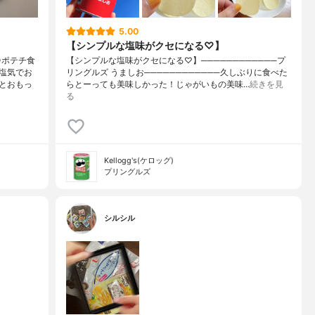
5.00
【シンプルな塩味がクセになる♡】
ポテチ食
【シンプルな塩味がクセになる♡】────────────プ
塩気でお
リングルズ うましお────────────久しぶりに食べた
とおもっ
らとーっても美味しかった！じゃがいもの美味…
続きを見
る
Kellogg's(ケロッグ)
プリングルズ
シルシル