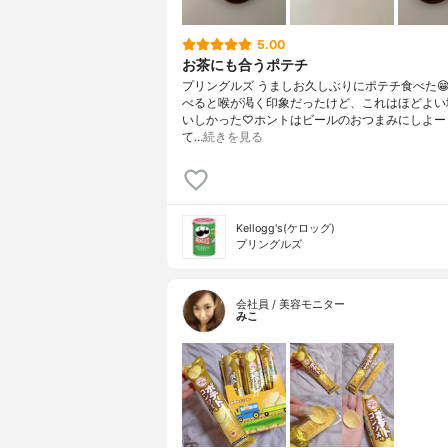
5.00
お茶にも合うポテチ
プリングルズ うましお久しぶりにポテチ食べた
べると喉が渇く印象だったけど、これはほどよい
いしかった♡ホントはビールのおつまみにしよー
て…
続きを見る
Kellogg's(ケロッグ)
プリングルズ
会社員 / 美容モニター
みこ