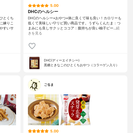
5.00
DHCのヘルシー
ひとくち
DHCのヘルシー⭐︎おやつ⭐︎体に良くて味も良い！カロリーも
に練りこ
低くて美味しい♡リピ買い商品です。うずらくんたま：つ
やすいサ
まみにも良しサクッとココア：腹持ちが良い柚子ピー…
続
きを見る
DHC(ディーエイチシー)
黒糖ときなこのひとくちおやつ（コラーゲン入り）
ごるま
5.00