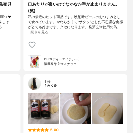
発売🛒
口あたりが良いのでなかなか手が止まりません。
(笑)
🍠❤️⁡
私の最近のヒット商品です。晩酌時ビールのおつまみとし
味しそ
て食べています。やわらかくて”サクッ”とした不思議な食感
る
がとても好きです。クセになります。発芽玄米使用の為、
…
続きを見る
DHC(ディーエイチシー)
濃厚発芽玄米スナック
主婦
くみくみ
5.00