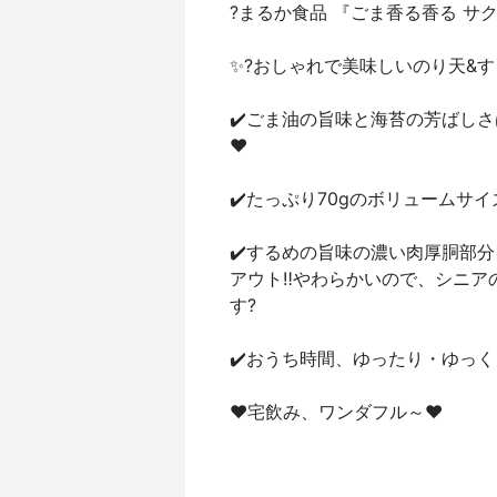
?まるか食品 『ごま香る香る サ
✨?おしゃれで美味しいのり天&す
✔️ごま油の旨味と海苔の芳ばしさ
❤️
✔️たっぷり70gのボリュームサ
✔️するめの旨味の濃い肉厚胴部
アウト‼️やわらかいので、シニ
す?
✔️おうち時間、ゆったり・ゆっ
❤️宅飲み、ワンダフル～❤️