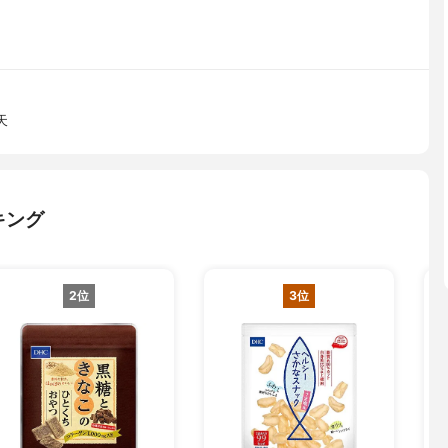
天
キング
2位
3位