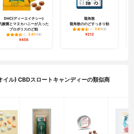
DHC(ディーエイチシー)
龍角散
乳酸菌とマヌカハニーが入った
龍角散ののどすっきり飴
プロポリスのど飴
3.61
(3)
¥212
3.61
(14)
¥456
ックオイル) CBDスロートキャンディーの類似商