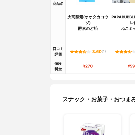
商品名
大高酵素(オオタカコウ
PAPABUBB
ソ)
レ
酵素のど飴
ねこミ
口コミ
3.60
(1)
評価
値段
¥270
¥59
料金
スナック・お菓子・おつま