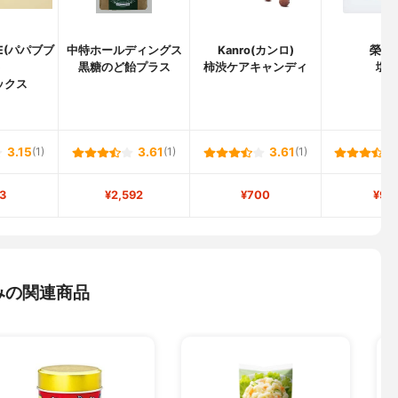
LE(パパブブ
中特ホールディングス
Kanro(カンロ)
榮太
)
黒糖のど飴プラス
柿渋ケアキャンディ
塩
ックス
3.15
(1)
3.61
(1)
3.61
(1)
3
¥2,592
¥700
¥98
みの関連商品