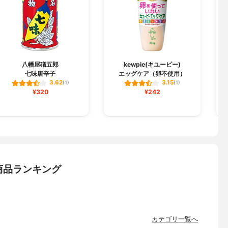
八幡屋礒五郎
kewpie(キユーピー)
七味唐辛子
エッグケア（卵不使用）
3.62
3.15
(1)
(1)
¥320
¥242
商品ランキング
カテゴリ一覧へ