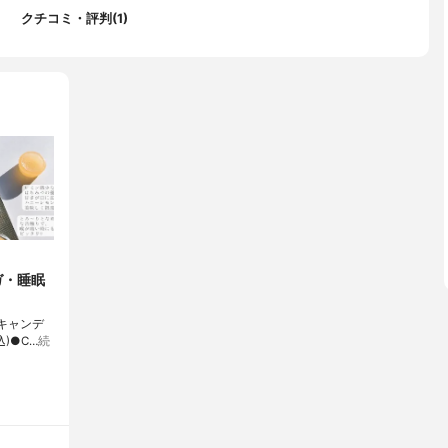
クチコミ・評判(1)
ガ・睡眠
ートキャンデ
込)●C…
続