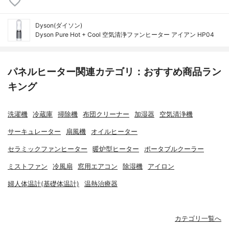
Dyson(ダイソン)
Dyson Pure Hot + Cool 空気清浄ファンヒーター アイアン HP04
パネルヒーター関連カテゴリ：おすすめ商品ラン
キング
洗濯機
冷蔵庫
掃除機
布団クリーナー
加湿器
空気清浄機
サーキュレーター
扇風機
オイルヒーター
セラミックファンヒーター
暖炉型ヒーター
ポータブルクーラー
ミストファン
冷風扇
窓用エアコン
除湿機
アイロン
婦人体温計(基礎体温計)
温熱治療器
カテゴリ一覧へ