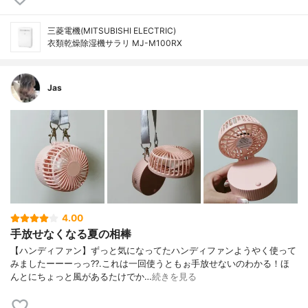
三菱電機(MITSUBISHI ELECTRIC)
衣類乾燥除湿機サラリ MJ-M100RX
Jas
4.00
手放せなくなる夏の相棒
【ハンディファン】ずっと気になってたハンディファンようやく使って
みましたーーーっっ??.これは一回使うともぉ手放せないのわかる！ほ
んとにちょっと風があるたけでか…
続きを見る