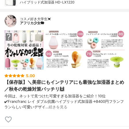
ハイブリッド式加湿器 HD-LX1220
コスメ好き大学生💓
アフリカ少女🐘
5.00
【保存版】＼美容にもインテリアにも最強な加湿器まとめ
／秋冬の乾燥対策バッチリ🙌
今回は、ネットで見つけた可愛すぎる加湿器をご紹介！10位
✔️Francfranc レイ ダブル抗菌ハイブリッド式加湿器→8400円フランフ
ランらしい可愛いデザイ…
続きを見る