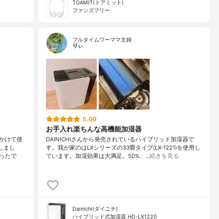
TOAMIT(トアミット)
ファンズフリー
フルタイムワーママ主婦
りぃ
5.00
お手入れ楽ちんな高機能加湿器
かけて使
DAINICHIさんから発売されているハイブリッド加湿器で
しまし
す。我が家のはLXシリーズの33畳タイプ(LX-1221)を使用し
ったで
ています。加湿効果は大満足。50%、…
続きを見る
Dainichi(ダイニチ)
ハイブリッド式加湿器 HD-LX1220