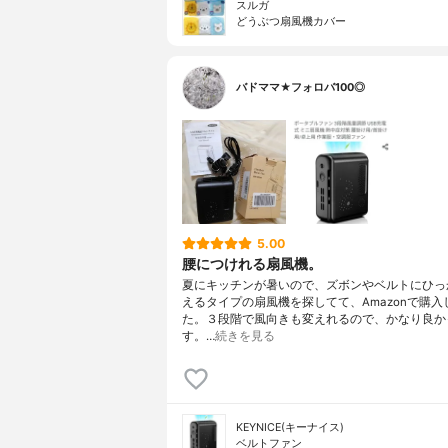
スルガ
どうぶつ扇風機カバー
バドママ★フォロバ100◎
5.00
腰につけれる扇風機。
夏にキッチンが暑いので、ズボンやベルトにひっ
えるタイプの扇風機を探してて、Amazonで購入
た。３段階で風向きも変えれるので、かなり良か
す。…
続きを見る
KEYNICE(キーナイス)
ベルトファン