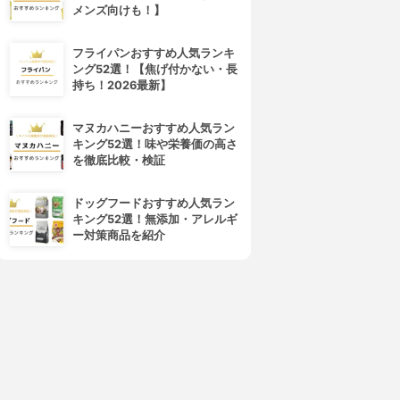
メンズ向けも！】
4位
5位
フライパンおすすめ人気ランキ
ング52選！【焦げ付かない・長
持ち！2026最新】
マヌカハニーおすすめ人気ラン
キング52選！味や栄養価の高さ
を徹底比較・検証
TEKNOS(テクノス)
ユーレックス
オイルヒーター TOH-D1101
KKE9CVH-S
ドッグフードおすすめ人気ラン
3.15
3.15
(2)
(2)
キング52選！無添加・アレルギ
¥14,080
¥24,800
ー対策商品を紹介