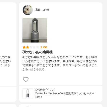
髙田 しおり
2.00
羽のないあの扇風機
てたので購
羽がない扇風機として有名なあのダイソンです。お子様の
たと思い
いる家庭にはいいと思います。夏は冷風、冬は温度を決め
に…
続き
て温風も出すことができます。リモコンもついておりどこ
から…
続きを見る
Dyson(ダイソン)
Dyson Purifier Hot+Cool 空気清浄ファンヒーター
HP07