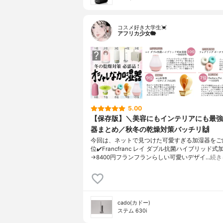
コスメ好き大学生💓
アフリカ少女🐘
5.00
【保存版】＼美容にもインテリアにも最強
器まとめ／秋冬の乾燥対策バッチリ🙌
今回は、ネットで見つけた可愛すぎる加湿器をご紹
位✔️Francfranc レイ ダブル抗菌ハイブリッド式
→8400円フランフランらしい可愛いデザイ…
続き
cado(カドー)
ステム 630i