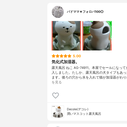
バドママ★フォロバ100◎
5.00
気化式加湿器。
露天風呂 ねこ AG-74911。本屋でセールになっ
入しました。たしか、露天風呂の犬タイプもあっ
ます。後ろの穴から水を入れて猫が加湿器がわり
を見る
Decole(デコレ)
潤いマスコット露天風呂