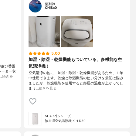
薬剤師
CHISa0
5.00
加湿・除湿・乾燥機能もついている、多機能な空
気清浄機！
期に1番困
レーター衣
空気清浄の他に、加湿・除湿・乾燥機能があるため、１年
…
続きを
中使用できます。乾燥と除湿機能の使い分けを最初は悩み
ましたが、乾燥機能を使用すると部屋の温度が上がってし
まう…
続きを見る
SHARP(シャープ)
除加湿空気清浄機 KI-LD50