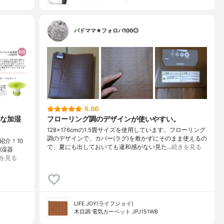
バドママ★フォロバ100◎
5.00
な加湿
フローリング調のデザインが使いやすい。
128×176cmの1.5畳サイズを使用しています。フローリング
調のデザインで、カバー(ラグ)を敷かずにそのまま使えるの
介！10
で、夏にも出しておいても違和感がない見た…
続きを見る
加湿器
を見る
LIFE JOY(ライフジョイ)
木目調 電気カーペット JPJ151WB