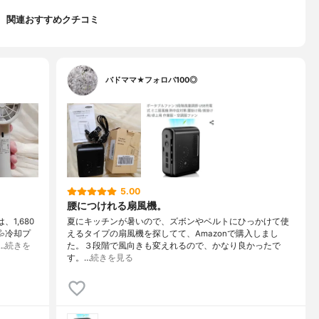
関連おすすめクチコミ
バドママ★フォロバ100◎
5.00
腰につけれる扇風機。
1,680
夏にキッチンが暑いので、ズボンやベルトにひっかけて使
冷却プ
えるタイプの扇風機を探してて、Amazonで購入しまし
…
続きを
た。３段階で風向きも変えれるので、かなり良かったで
す。…
続きを見る