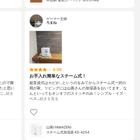
木目調 電気カーペット JPJ151WB
ゲーマー主婦
ろまね
4.00
お手入れ簡単なスチーム式！
てたので購
超音波式はカビが…というのをみてからスチーム式一択の
たと思い
我が家。リビングには山善さんの加湿器をおいてます。な
に…
続き
んといってもオンオフのスイッチのみ！シンプル・イズ・
ベス…
続きを見る
山善(YAMAZEN)
スチーム式加湿器 KS-A254