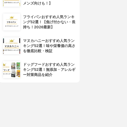
メンズ向けも！】
4位
5位
フライパンおすすめ人気ランキ
ング52選！【焦げ付かない・長
持ち！2026最新】
マヌカハニーおすすめ人気ラン
キング52選！味や栄養価の高さ
を徹底比較・検証
TEKNOS(テクノス)
山善(YAMAZEN)
クノイオン搭載リモコン冷風
冷風扇 FCR-D406
ドッグフードおすすめ人気ラン
扇風機 TCI-007
3.15
(2)
キング52選！無添加・アレルギ
¥7,980
3.15
(2)
ー対策商品を紹介
¥8,980