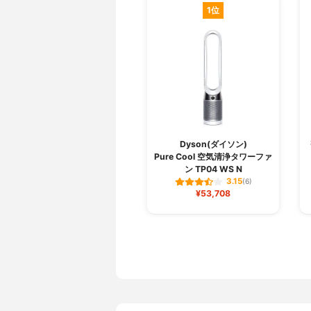
1位
Dyson(ダイソン)
Pure Cool 空気清浄タワーファ
ン TP04 WS N
3.15
(6)
¥53,708