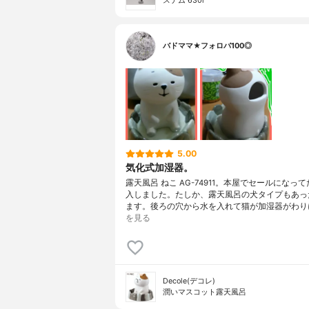
ステム 630i
バドママ★フォロバ100◎
5.00
気化式加湿器。
露天風呂 ねこ AG-74911。本屋でセールになっ
入しました。たしか、露天風呂の犬タイプもあっ
ます。後ろの穴から水を入れて猫が加湿器がわり
を見る
Decole(デコレ)
潤いマスコット露天風呂