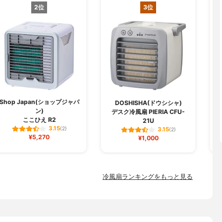
2位
3位
Shop Japan(ショップジャパ
DOSHISHA(ドウシシャ)
ン)
デスク冷風扇 PIERIA CFU-
テ
ここひえ R2
21U
3.15
(2)
3.15
(2)
¥5,270
¥1,000
冷風扇ランキングをもっと見る