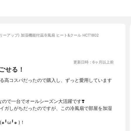
(スリーアップ) 加湿機能付温冷風扇 ヒート&クール HCT1802
更新日時：6ヶ月以上前
ごせる！
る高コスパだったので購入し、ずっと愛用しています
1なので一台でオールシーズン大活躍です❣️
イガしがちだったのですが、この冷風扇で部屋を加湿
╹ω╹๑ )！