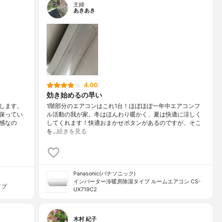
主婦
あきあき
4.00
効き始めるの早い
します。
1階部分のエアコンはこれ1台！ほぼほぼ一年中エアコンフ
保ってい
ル活動の我が家。冬はほんわり暖かく、夏は快適に涼しく
感なの
してくれます！快適おまかせボタンがあるのですが、そこ
を…
続きを見る
Panasonic(パナソニック)
インバーター冷暖房除湿タイプ ルームエアコン CS-
イプ
UX719C2
木村 紀子