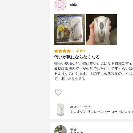
chia
4.00
匂いが気にならなくなる
梅雨や夏場など、特に匂いが気になる時期に重宝
最初は電池の持ちが心配でしたが、半年ぐらいは
るような気がします。手の平に載る程度のサイズ
で、邪…
続きを見る
ASAHI(アサヒ)
ミニオゾン リフレッシャー コードレスタ
主婦