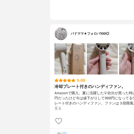
バドママ★フォロバ100◎
5.00
冷却プレート付きのハンディファン。
Amazonで購入。夏に活躍した💡自分が買った時は、
円だったけど今は値下がりして999円になってる
レート付きのハンディファン。ファンは３段階風
見る