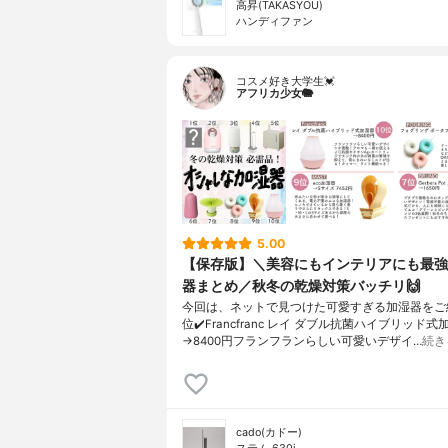
高昇(TAKASYOU)
ハンディファン
コスメ好き大学生💓
アフリカ少女🐘
5.00
【保存版】＼美容にもインテリアにも最強
器まとめ／秋冬の乾燥対策バッチリ🙌
今回は、ネットで見つけた可愛すぎる加湿器をご紹
位✔️Francfranc レイ ダブル抗菌ハイブリッド式
→8400円フランフランらしい可愛いデザイ…
続き
cado(カドー)