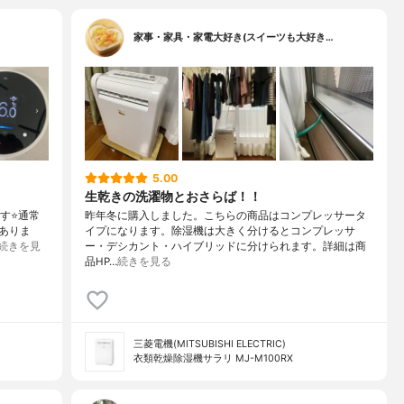
家事・家具・家電大好き(スイーツも大好き…
5.00
生乾きの洗濯物とおさらば！！
す⭐️通常
昨年冬に購入しました。こちらの商品はコンプレッサータ
ありま
イプになります。除湿機は大きく分けるとコンプレッサ
続きを見
ー・デシカント・ハイブリッドに分けられます。詳細は商
品HP…
続きを見る
三菱電機(MITSUBISHI ELECTRIC)
衣類乾燥除湿機サラリ MJ-M100RX