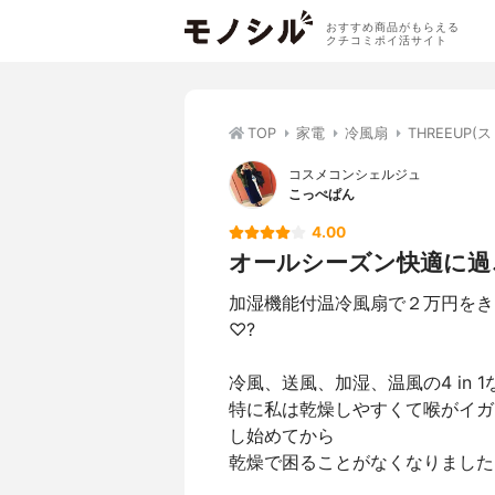
おすすめ商品がもらえる
クチコミポイ活サイト
TOP
家電
冷風扇
THREEUP
コスメコンシェルジュ
こっぺぱん
4.00
オールシーズン快適に過
加湿機能付温冷風扇で２万円をき
♡?
冷風、送風、加湿、温風の4 in 
特に私は乾燥しやすくて喉がイガ
し始めてから
乾燥で困ることがなくなりました(๑