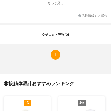
サイズ
幅3.6×奥行3×高さ15.1cm
もっと見る
重さ
90g
カラー展開
ホワイト
記載情報ミス報告
保証期間
1年間
医療機器認証番号
227AFBZX00107000
その他の機能
メモリー機能 あり（32回分）、バックライ
クチコミ・評判(0)
ト、自動オフ機能、電池交換 可、 電池残量
予測
1
非接触体温計おすすめランキング
1位
2位