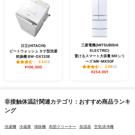
三菱電機(MITSUBISHI
日立(HITACHI)
ELECTRIC)
ビートウォッシュ タテ型洗濯
置けるスマート大容量 MXシリ
乾燥機 BW-DX120E
ーズ MR-MX50F
3.82
(2)
3.86
¥106,000
(2)
¥254,001
非接触体温計関連カテゴリ：おすすめ商品ランキ
ング
洗濯機
冷蔵庫
掃除機
布団クリーナー
加湿器
空気清浄機