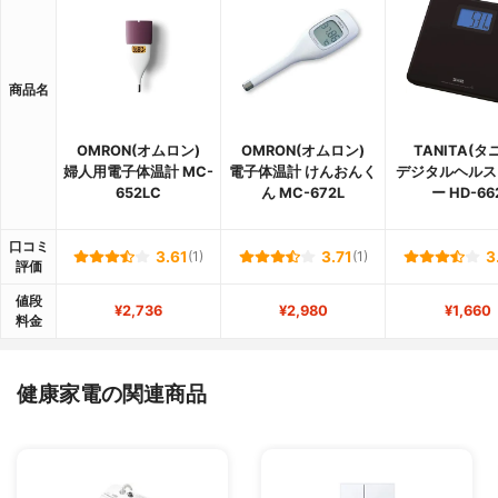
商品名
OMRON(オムロン)
OMRON(オムロン)
TANITA(タ
婦人用電子体温計 MC-
電子体温計 けんおんく
デジタルヘルス
652LC
ん MC-672L
ー HD-66
口コミ
3.61
(1)
3.71
(1)
3
評価
値段
¥2,736
¥2,980
¥1,660
料金
健康家電の関連商品