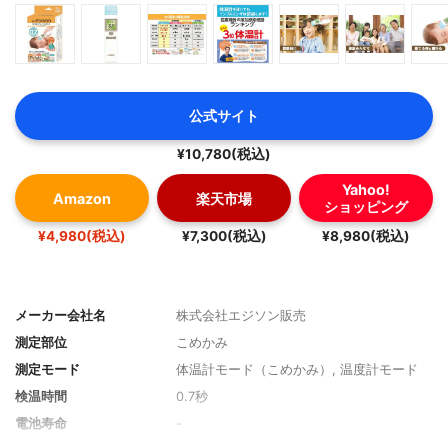
公式サイト
¥10,780(税込)
Yahoo!
Amazon
楽天市場
ショッピング
¥4,980(税込)
¥7,300(税込)
¥8,980(税込)
メーカー会社名
株式会社エジソン販売
測定部位
こめかみ
測定モード
体温計モード（こめかみ）, 温度計モード
検温時間
0.7秒
電池寿命
-