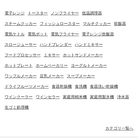
電子レンジ
トースター
ノンフライヤー
低温調理器
スチームクッカー
フィッシュロースター
マルチクッカー
炊飯器
電気ケトル
電気ポット
電気フライヤー
電子レンジ炊飯器
スロージューサー
ハンドブレンダー
ハンドミキサー
フードプロセッサー
ミキサー
ホットサンドメーカー
ホットプレート
ホームベーカリー
ヨーグルトメーカー
ワッフルメーカー
豆乳メーカー
スープメーカー
ドライフルーツメーカー
食器乾燥機
食洗機
食器洗い乾燥機
ワインクーラー
ワインセラー
家庭用精米機
家庭用製氷機
浄水器
生ゴミ処理機
カテゴリ一覧へ