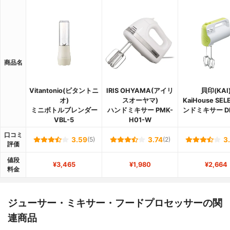
商品名
Vitantonio(ビタントニ
IRIS OHYAMA(アイリ
貝印(KAI
オ)
スオーヤマ)
KaiHouse SEL
ミニボトルブレンダー
ハンドミキサー PMK-
ンドミキサー DL
VBL-5
H01-W
口コミ
3.59
(5)
3.74
(2)
3
評価
値段
¥3,465
¥1,980
¥2,664
料金
ジューサー・ミキサー・フードプロセッサーの関
連商品