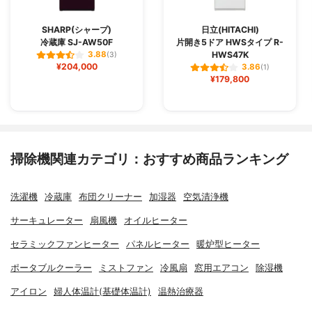
SHARP(シャープ)
日立(HITACHI)
冷蔵庫 SJ-AW50F
片開き5ドア HWSタイプ R-
HWS47K
3.88
(3)
¥204,000
3.86
(1)
¥179,800
掃除機関連カテゴリ：おすすめ商品ランキング
洗濯機
冷蔵庫
布団クリーナー
加湿器
空気清浄機
サーキュレーター
扇風機
オイルヒーター
セラミックファンヒーター
パネルヒーター
暖炉型ヒーター
ポータブルクーラー
ミストファン
冷風扇
窓用エアコン
除湿機
アイロン
婦人体温計(基礎体温計)
温熱治療器