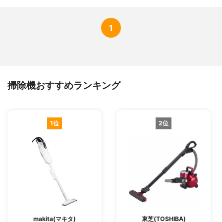
間
ごみセンサー
なし
1
ダストケース丸洗い
可能
フィルター丸洗い
可能
騒音値
95.1dB
カラー展開
ジャパンシルバー
掃除機おすすめランキング
一人暮らし向け
-
自立収納
不可能
付属品
充電アタプター、すき間ノズル、ブラシ付
1位
2位
きノズル
makita(マキタ)
東芝(TOSHIBA)