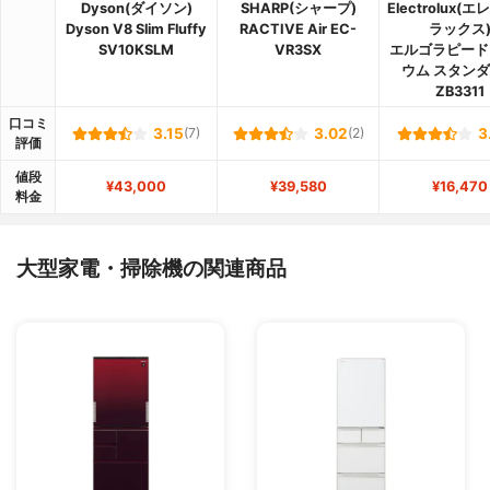
Dyson(ダイソン)
SHARP(シャープ)
Electrolux(
Dyson V8 Slim Fluffy
RACTIVE Air EC-
ラックス
SV10KSLM
VR3SX
エルゴラピード
ウム スタン
ZB3311
口コミ
3.15
(7)
3.02
(2)
3
評価
値段
¥43,000
¥39,580
¥16,470
料金
大型家電・掃除機の関連商品