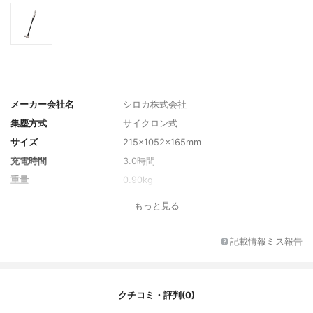
メーカー会社名
シロカ株式会社
集塵方式
サイクロン式
サイズ
215×1052×165mm
充電時間
3.0時間
重量
0.90kg
消費電力
10W
もっと見る
吸込仕事率
-
ブラシの種類
フロアブラシ
記載情報ミス報告
集塵容積
0.14L
電源コード
なし
コードの長さ
-
クチコミ・評判(0)
最長運転時間/連続使用時
25分