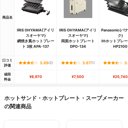
商品名
IRIS OHYAMA(アイリ
IRIS OHYAMA(アイリ
Panasonic(
スオーヤマ)
スオーヤマ)
ク)
網焼き風ホットプレー
両面ホットプレート
IHホットプレート
ト 3枚 APA-137
DPO-134
HP2100
口コミ
3.69
(2)
3.67
(1)
3
評価
値段
¥8,970
¥7,500
¥25,740
料金
ホットサンド・ホットプレート・スープメーカー
の関連商品