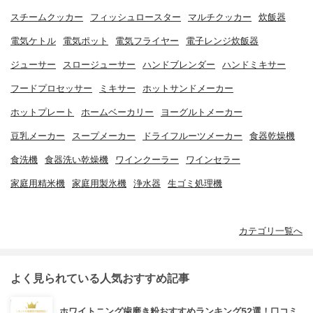
スチームクッカー
フィッシュロースター
マルチクッカー
炊飯器
電気ケトル
電気ポット
電気フライヤー
電子レンジ炊飯器
ジューサー
スロージューサー
ハンドブレンダー
ハンドミキサー
フードプロセッサー
ミキサー
ホットサンドメーカー
ホットプレート
ホームベーカリー
ヨーグルトメーカー
豆乳メーカー
スープメーカー
ドライフルーツメーカー
食器乾燥機
食洗機
食器洗い乾燥機
ワインクーラー
ワインセラー
家庭用精米機
家庭用製氷機
浄水器
生ゴミ処理機
カテゴリ一覧へ
よく見られている人気おすすめ記事
ホワイトニング歯磨き粉おすすめランキング52選！口コミ