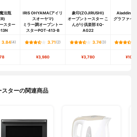
魔法瓶
IRIS OHYAMA(アイリ
象印(ZOJIRUSHI)
Aladdin
ER)
スオーヤマ)
オーブントースター こ
グラファイ
ースター
ミラー調オーブントー
んがり倶楽部 EQ-
ー
13N
スターPOT-413-B
AG22
3.84
(4)
3.71
(2)
3.74
(3)
78
¥3,980
¥3,780
¥10,9
ースターの関連商品