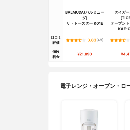
BALMUDA(バルミュー
タイガー
ダ)
(TIG
ザ・トースター K01E
オーブント
KAE-G
口コミ
3.83
(48)
評価
値段
¥21,890
¥4,4
料金
電子レンジ・オーブン・ロ