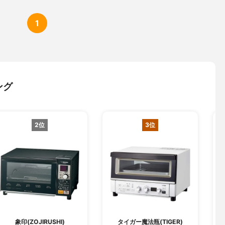
1
ング
2位
3位
象印(ZOJIRUSHI)
タイガー魔法瓶(TIGER)