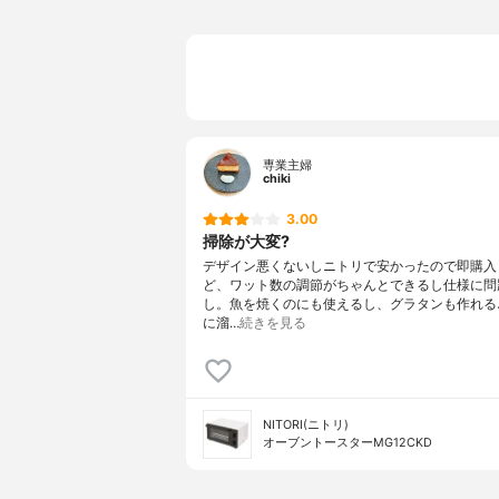
専業主婦
chiki
3.00
掃除が大変?
デザイン悪くないしニトリで安かったので即購入
ど、ワット数の調節がちゃんとできるし仕様に問
し。魚を焼くのにも使えるし、グラタンも作れる
に溜…
続きを見る
NITORI(ニトリ)
オーブントースターMG12CKD