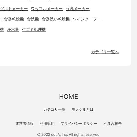
グルトメーカー
ワッフルメーカー
豆乳メーカー
ー
食器乾燥機
食洗機
食器洗い乾燥機
ワインクーラー
機
浄水器
生ゴミ処理機
カテゴリ一覧へ
HOME
カテゴリ一覧
モノシルとは
運営者情報
利用規約
プライバシーポリシー
不具合報告
© 2022 dot A, Inc. All rights reserved.