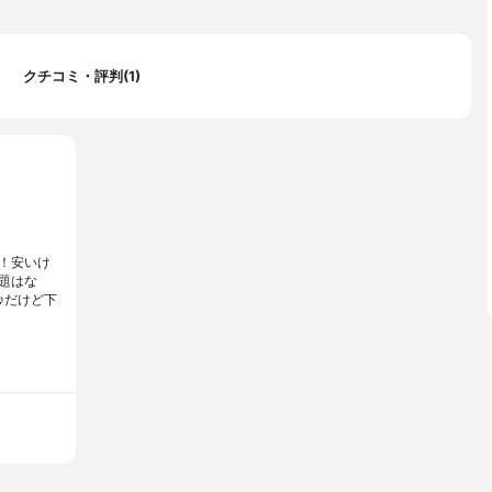
クチコミ・評判(1)
！安いけ
題はな
♪だけど下