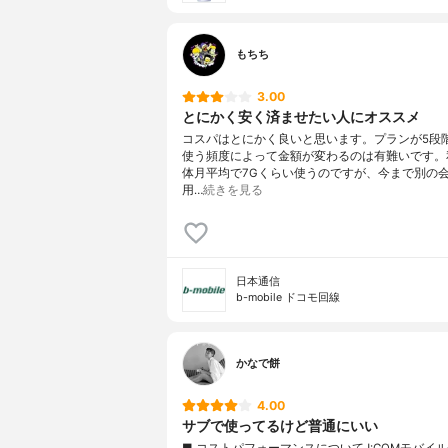
もちち
3.00
とにかく安く済ませたい人にオススメ
コスパはとにかく良いと思います。プランが5段
使う頻度によって金額が変わるのは有難いです。
体月平均で7Gくらい使うのですが、今まで別の
用…
続きを見る
日本通信
b-mobile ドコモ回線
かなで餅
4.00
サブで使ってるけど普通にいい
■ コストパフォーマンスについてJ:COMモバイ