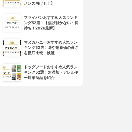
メンズ向けも！】
フライパンおすすめ人気ランキ
ング52選！【焦げ付かない・長
持ち！2026最新】
アイリス
マホロバ
Irisオリパ
MAHOROBAオリパ
マヌカハニーおすすめ人気ラン
3.90
3.80
(9)
(7)
キング52選！味や栄養価の高さ
¥0
¥0
を徹底比較・検証
ドッグフードおすすめ人気ラン
キング52選！無添加・アレルギ
ー対策商品を紹介