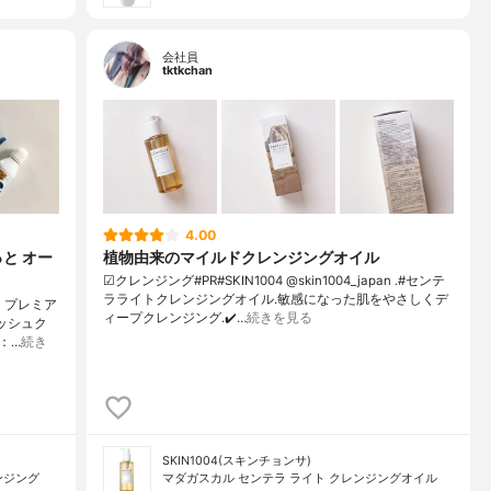
会社員
tktkchan
4.00
と オー
植物由来のマイルドクレンジングオイル
☑クレンジング#PR#SKIN1004 @skin1004_japan .#センテ
ラライトクレンジングオイル.敏感になった肌をやさしくデ
 プレミア
ィープクレンジング.✔️…
続きを見る
ッシュク
：…
続き
SKIN1004(スキンチョンサ)
ンジング
マダガスカル センテラ ライト クレンジングオイル