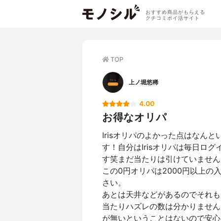
おすすめ商品がもらえる
クチコミポイ活サイト
TOP
上ノ堀悠稀
4.00
お得なオリパ
Irisオリパのよかった点はなん
す！自分はIrisオリパは毎日ロ
す笑まだ当たりは引けていません
この0円オリパは2000円以上
さい。
あとは天井などがあるのでそれも
当たりハズレの数は分かりません
が無いということはないので安心