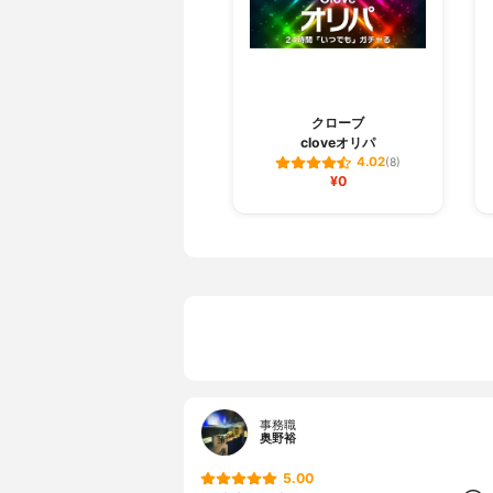
クローブ
cloveオリパ
4.02
(8)
¥0
事務職
奥野裕
5.00