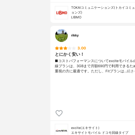
TOKAIコミュニケーションズ(トカイコミ
ョンズ)
LIBMO
rikky
3.00
とにかく安い！
■コストパフォーマンスについてexciteモバイ
線プランは、3GBまで月額690円で利用できるた
重視の方に最適です。ただし、Fitプランは…
続き
excite(エキサイト)
エキサイトモバイル ドコモ回線タイプ