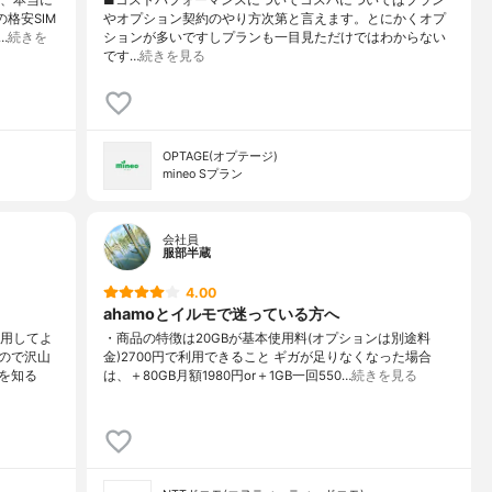
格安SIM
やオプション契約のやり方次第と言えます。とにかくオプ
…
続きを
ションが多いですしプランも一目見ただけではわからない
です…
続きを見る
OPTAGE(オプテージ)
mineo Sプラン
会社員
服部半蔵
4.00
ahamoとイルモで迷っている方へ
利用してよ
・商品の特徴は20GBが基本使用料(オプションは別途料
ので沢山
金)2700円で利用できること ギガが足りなくなった場合
を知る
は、＋80GB月額1980円or＋1GB一回550…
続きを見る