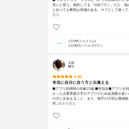
安いと思う。契約してる「1GBプラン」だと、他の
と比べても断然お得感がある。サブとして使って
見る
J:COM(ジェイコム)
J:COMモバイル Aプラン
主婦
ゆり
5.00
本当に自分に合う方と出逢える
■アプリ利用時の年齢23歳 ■性別女■アプリを
かった点業界最大手のアプリのため会員数が多い
の方に出会えること、また、相手の大切な価値観
所…
続きを見る