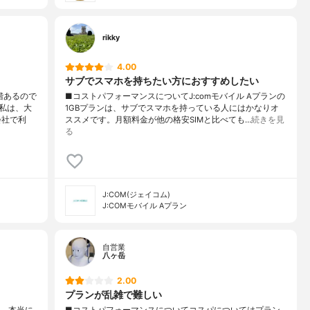
rikky
4.00
サブでスマホを持ちたい方におすすめしたい
階あるので
■コストパフォーマンスについてJ:comモバイル Aプランの
私は、大
1GBプランは、サブでスマホを持っている人にはかなりオ
会社で利
ススメです。月額料金が他の格安SIMと比べても…
続きを見
る
J:COM(ジェイコム)
J:COMモバイル Aプラン
自営業
八ヶ岳
2.00
プランが乱雑で難しい
ル、本当に
■コストパフォーマンスについてコスパについてはプラン