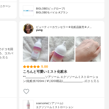
ュニケーシ
BIGLOBE(ビッグローブ)
BIGLOBEモバイル Aプラン
ビューティーカウンセラー☆化粧品販売☆メ…
yung
ルのドコモ回
め、コスパ
を見る
5.00
ころんと可愛いミスト化粧水
**⁡________________⁡ソアソーム ⁡エクソソームミストローショ
ン(化粧水)120ml / ¥1,320(税込)________________…
続きを見る
soarsome(ソアソーム)
エクソソームミストローション