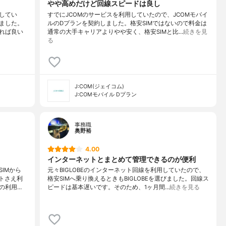
やや高めだけど回線スピードは良し
してい
すでにJCOMのサービスを利用していたので、JCOMモバイ
ました。
ルのDプランを契約しました。格安SIMではないので料金は
れば良い
通常の大手キャリアよりやや安く、格安SIMと比…
続きを見
る
J:COM(ジェイコム)
J:COMモバイル Dプラン
事務職
奥野裕
4.00
インターネットとまとめて管理できるのが便利
IMから
元々BIGLOBEのインターネット回線を利用していたので、
ットさえ利
格安SIMへ乗り換えるときもBIGLOBEを選びました。回線ス
の利用…
ピードは基本遅いです。そのため、1ヶ月間…
続きを見る