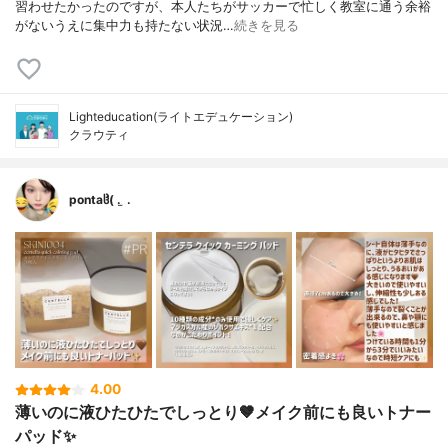
習わせたかったのですが、本人たちがサッカーで忙しく教室に通う余裕
がないうえに集中力も持たない状況…
続きを見る
Lighteducation(ライトエデュケーション)
クラウティ
pontaჱ̒( . ̫ .
4.00
薄いのに液ひたひたでしっとり🤎メイク前にも良いトナー
パッド✨️