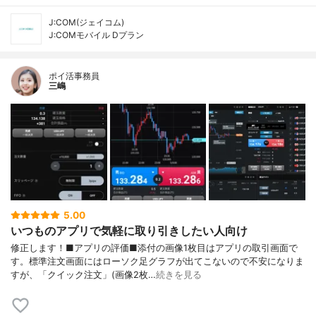
J:COM(ジェイコム)
J:COMモバイル Dプラン
ポイ活事務員
三嶋
5.00
いつものアプリで気軽に取り引きしたい人向け
修正します！■アプリの評価■添付の画像1枚目はアプリの取引画面で
す。標準注文画面にはローソク足グラフが出てこないので不安になりま
すが、「クイック注文」(画像2枚…
続きを見る