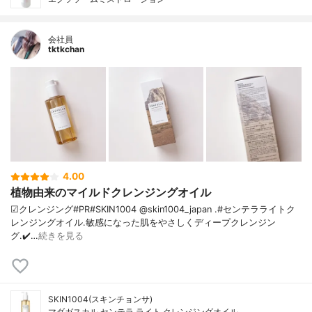
会社員
tktkchan
4.00
植物由来のマイルドクレンジングオイル
☑クレンジング#PR#SKIN1004 @skin1004_japan .#センテラライトク
レンジングオイル.敏感になった肌をやさしくディープクレンジン
グ.✔️…
続きを見る
SKIN1004(スキンチョンサ)
マダガスカル センテラ ライト クレンジングオイル