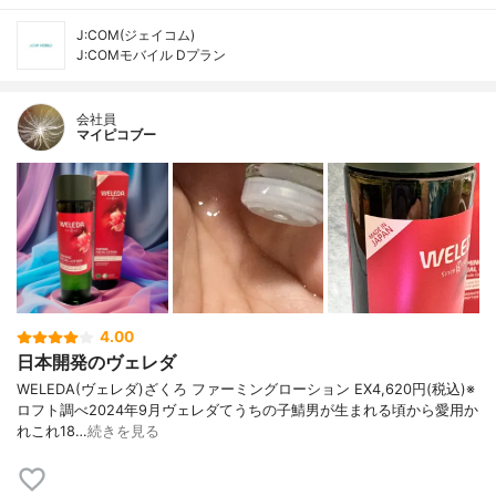
J:COM(ジェイコム)
J:COMモバイル Dプラン
会社員
マイピコブー
4.00
日本開発のヴェレダ
WELEDA(ヴェレダ)ざくろ ファーミングローション EX4,620円(税込)※
ロフト調べ2024年9月ヴェレダてうちの子鯖男が生まれる頃から愛用か
れこれ18…
続きを見る