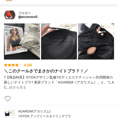
ブロガー
@eccoroco5
4.00
＼このクールさでまさかのナイトブラ？！／
?【商品特長】 GYDAデザイン監修? ボディエステティシャン共同開発の
新しいナイトブラ? 美容ブランド「AGARISM（アガリズム）」と、“L.A
C…
続きを見る
AGARISM(アガリズム)
×GYDA アップミースタイリングブラ