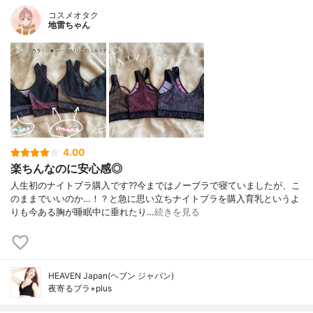
コスメオタク
地雷ちゃん
4.00
楽ちんなのに安心感◎
人生初のナイトブラ購入です??今まではノーブラで寝ていましたが、こ
のままでいいのか…！？と急に思い立ちナイトブラを購入育乳というよ
りも今ある胸が睡眠中に垂れたり…
続きを見る
HEAVEN Japan(ヘブン ジャパン)
夜寄るブラ+plus