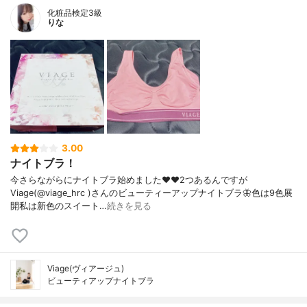
化粧品検定3級
りな
3.00
ナイトブラ！
今さらながらにナイトブラ始めました❤️❤️2つあるんですが
Viage(@viage_hrc )さんのビューティーアップナイトブラ🦋色は9色展
開私は新色のスイート…
続きを見る
Viage(ヴィアージュ)
ビューティアップナイトブラ