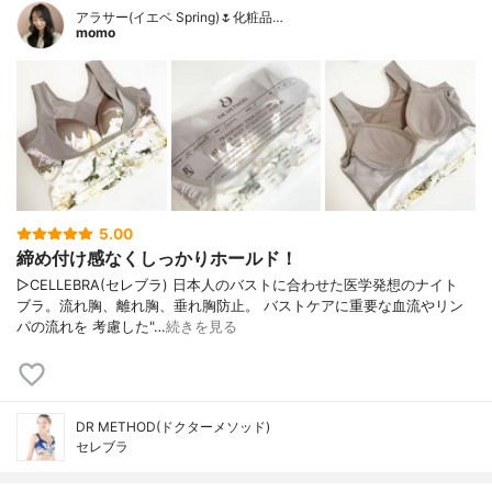
アラサー(イエベ Spring)🌷化粧品…
momo
5.00
締め付け感なくしっかりホールド！
▷CELLEBRA(セレブラ) 日本人のバストに合わせた医学発想のナイト
ブラ。流れ胸、離れ胸、垂れ胸防止。 バストケアに重要な血流やリン
パの流れを 考慮した"…
続きを見る
DR METHOD(ドクターメソッド)
セレブラ