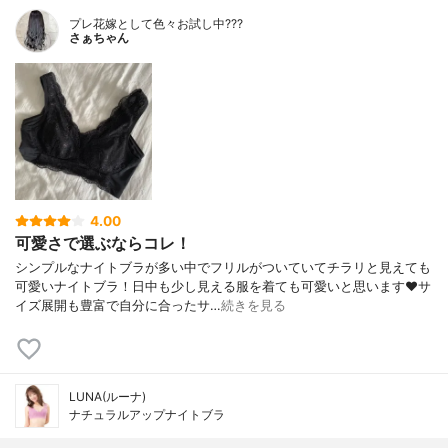
プレ花嫁として色々お試し中???
さぁちゃん
4.00
可愛さで選ぶならコレ！
シンプルなナイトブラが多い中でフリルがついていてチラリと見えても
可愛いナイトブラ！日中も少し見える服を着ても可愛いと思います❤︎サ
イズ展開も豊富で自分に合ったサ…
続きを見る
LUNA(ルーナ)
ナチュラルアップナイトブラ