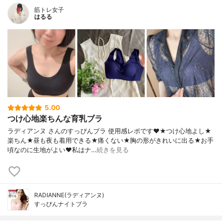
筋トレ女子
はるる
5.00
つけ心地楽ちんな育乳ブラ
ラディアンヌ さんのすっぴんブラ 使用感レポです❤️★つけ心地よし★
楽ちん★昼も夜も着用できる★痛くない★胸の形がきれいに出る★お手
頃なのに生地がよい❤️私はナ…
続きを見る
RADIANNE(ラディアンヌ)
すっぴんナイトブラ