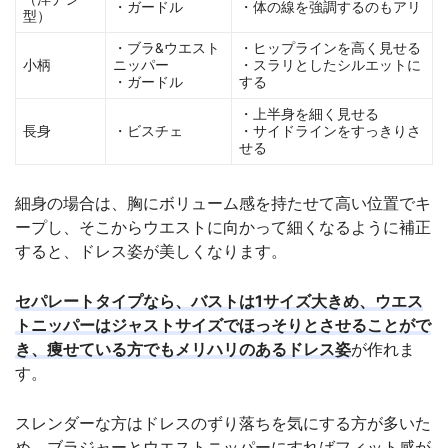
・ガードル
・体の線を強調するのもアリ
型）
・ブラ&ウエスト
・ヒップラインを高く見せる
小柄
ニッパー
・スラリとしたシルエットに
・ガードル
する
・上半身を細く見せる
長身
・ビスチェ
・サイドラインをすっきりさ
せる
細身の場合は、胸にボリューム感を持たせて高い位置でキ
ープし、そこからウエストに向かって細くなるように補正
すると、ドレス姿が美しくなります。
セパレートタイプなら、バストは1サイズ大きめ、ウエス
トニッパーはジャストサイズでほっそりとさせることがで
き、痩せている方でもメリハリのあるドレス姿
が作れま
す。
スレンダーな方はドレスのずり落ちを気にする方が多いた
め、ブラジャーとウエストニッパーにすればフィット感が