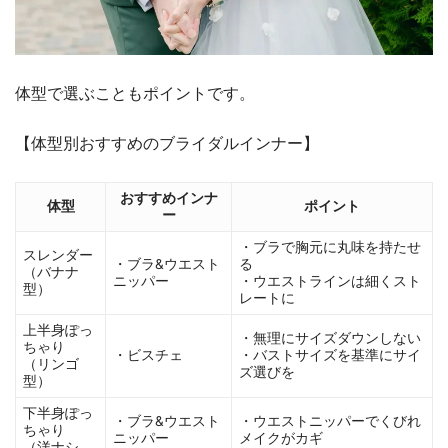
体型で選ぶこともポイントです。
【体型別おすすめのブライダルインナー】
おすすめインナ
体型
ポイント
ー
・ブラで胸元に丸味を持たせ
スレンダー
・ブラ&ウエスト
る
（バナナ
ニッパー
・ウエストラインは細くスト
型）
レートに
上半身ぽっ
・無理にサイズダウンしない
ちゃり
・ビスチェ
・バストサイズを基準にサイ
（リンゴ
ズ選びを
型）
下半身ぽっ
・ブラ&ウエスト
・ウエストニッパーでくびれ
ちゃり
ニッパー
メイクがカギ
（洋ナシ