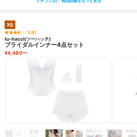
クチコミ(2)・商品詳細をもっと見る
私は上半身は華奢なのですが、お尻にボリュームがあるタ
イプなので
ぴったりのサイズで注文できました。
3位
シンプルなデザインが好きな方にはおすすめです！
3.81
tu-hacci(ツーハッチ)
ブライダルインナー4点セット
¥4,480〜