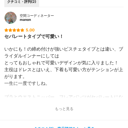
クチコミ・評判(2)
空間コーディネーター
manon
5.00
セパレートタイプで可愛い！
いかにも！の締め付けが強いビスチェタイプとは違い、ブ
ライダルインナーにしては
とってもおしゃれで可愛いデザインが気に入りました！
主役はドレスとはいえ、下着も可愛い方がテンションが上
がります。
一生に一度ですしね。
ブラとウエストニッパー、フレアパンツがセパレートにな
っているので
もっと見る
自分の体のパーツごとのサイズが選べてとってもよかった
です！