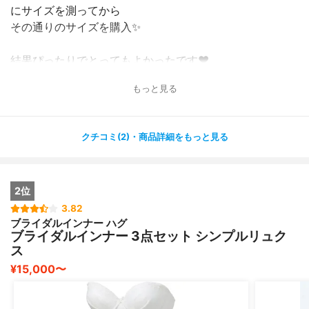
にサイズを測ってから
その通りのサイズを購入✨
結果ぴったりでとってもよかったです❤️
もっと見る
ドレスインナーなので、普段のブラジャーと同じアンダー
で購入すると
かなり締め付けがあると思います。
クチコミ(2)・商品詳細をもっと見る
アンダーは少し大きめ、逆にカップはハーフなので1サイ
ズ小さい方が良さそうです。
2位
ただ、人によって本当に体型は違うのでサイズを測る！こ
れ大事です！
3.82
ブライダルインナー ハグ
ブライダルインナー 3点セット シンプルリュク
ただどうやらサイズ交換も受けてくれるようです。
ス
¥15,000〜
発送も早く、数回しか着ないモノなので安く手に入って嬉
しかったです〜！