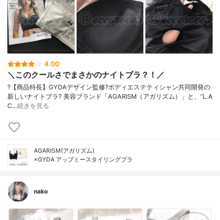
4.00
＼このクールさでまさかのナイトブラ？！／
?【商品特長】 GYDAデザイン監修? ボディエステティシャン共同開発の
新しいナイトブラ? 美容ブランド「AGARISM（アガリズム）」と、“L.A
C…
続きを見る
AGARISM(アガリズム)
×GYDA アップミースタイリングブラ
nako