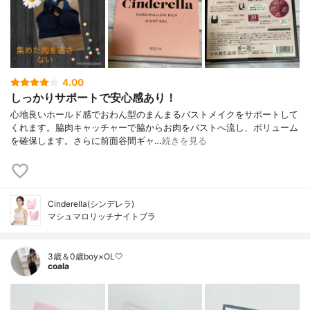
4.00
しっかりサポートで安心感あり！
心地良いホールド感でおわん型のまんまるバストメイクをサポートして
くれます。脇肉キャッチャーで脇からお肉をバストへ流し、ボリューム
を確保します。さらに前面谷間ギャ…
続きを見る
Cinderella(シンデレラ)
マシュマロリッチナイトブラ
3歳＆0歳boy×OL🤍
coala