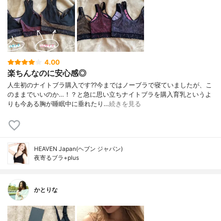
4.00
楽ちんなのに安心感◎
人生初のナイトブラ購入です??今まではノーブラで寝ていましたが、こ
のままでいいのか…！？と急に思い立ちナイトブラを購入育乳というよ
りも今ある胸が睡眠中に垂れたり…
続きを見る
HEAVEN Japan(ヘブン ジャパン)
夜寄るブラ+plus
かとりな