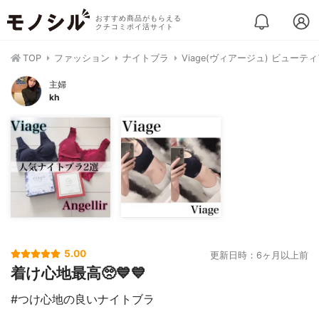
おすすめ商品がもらえる
クチコミポイ活サイト
TOP
ファッション
ナイトブラ
Viage(ヴィアージュ) ビュー
主婦
kh
5.00
更新日時：6ヶ月以上前
着け心地最高🥺💙💙
#つけ心地の良いナイトブラ