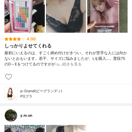
4.00
しっかりよせてくれる
最初にいえるのは、すごく締め付けがきつい。それが苦手な人には向か
ないとおもいます。若干、サイズに悩みましたが、Lを購入…。普段75
のD～Eをつけてるのですががっ…
続きを見る
p-Grandi(ピーグランディ)
PGブラ
y.m.on