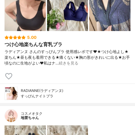
5.00
つけ心地楽ちんな育乳ブラ
ラディアンヌ さんのすっぴんブラ 使用感レポです❤️★つけ心地よし★
楽ちん★昼も夜も着用できる★痛くない★胸の形がきれいに出る★お手
頃なのに生地がよい❤️私はナ…
続きを見る
RADIANNE(ラディアンヌ)
すっぴんナイトブラ
コスメオタク
地雷ちゃん