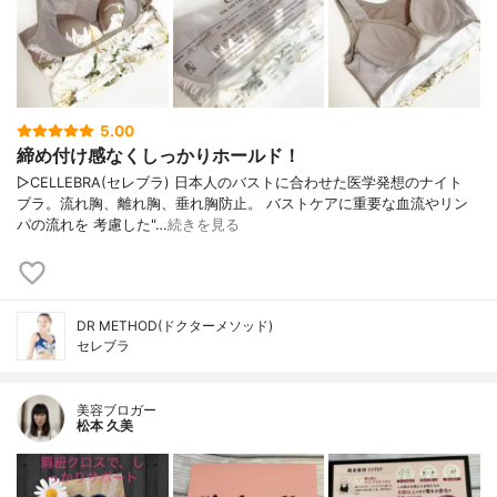
5.00
締め付け感なくしっかりホールド！
▷CELLEBRA(セレブラ) 日本人のバストに合わせた医学発想のナイト
ブラ。流れ胸、離れ胸、垂れ胸防止。 バストケアに重要な血流やリン
パの流れを 考慮した"…
続きを見る
DR METHOD(ドクターメソッド)
セレブラ
美容ブロガー
松本 久美