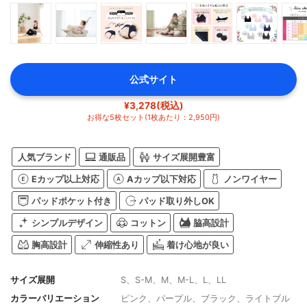
公式サイト
¥3,278(税込)
お得な5枚セット(1枚あたり：2,950円)
人気ブランド
通販品
サイズ展開豊富
Eカップ以上対応
Aカップ以下対応
ノンワイヤー
パッドポケット付き
パッド取り外しOK
シンプルデザイン
コットン
脇高設計
胸高設計
伸縮性あり
着け心地が良い
サイズ展開
S、S-M、M、M-L、L、LL
カラーバリエーション
ピンク、パープル、ブラック、ライトブル