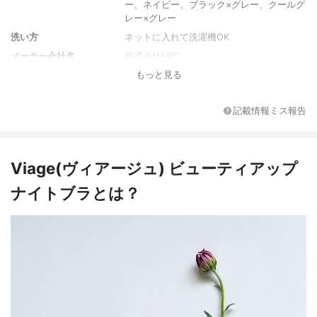
ー、ネイビー、ブラック×グレー、クールグ
レー×グレー
洗い方
ネットに入れて洗濯機OK
メーカー会社名
株式会社HRC
もっと見る
サイズ
M
カップサイズ
AカップーEカップ
記載情報ミス報告
アンダーサイズ
65cm-75cm
カップサイズ展開
AカップーFカップ
アンダーサイズ展開
60cm-80cm
Viage(ヴィアージュ) ビューティアップ
カラー
ネイビー
ナイトブラとは？
パッド
パッドあり
ホック
ホックなし
素材
本体：ナイロン87％、ポリウレタン13％ 脇
部分：コットン100％
生産国
中国