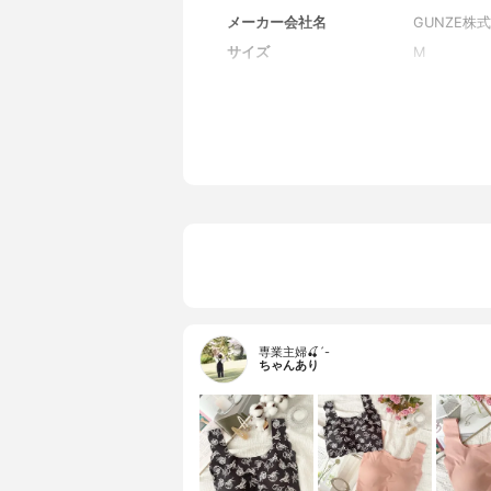
メーカー会社名
GUNZE株
サイズ
M
カップサイズ
Aカップー
アンダーサイズ
70cm-75cn
カップサイズ展開
Aカップー
アンダーサイズ展開
70cm-90c
カラー
カンヌスカ
パッド
パッドなし
ホック
ホックなし
素材
本体：身生地
ウレタン25
生産国
-
専業主婦🍒´-
ちゃんあり