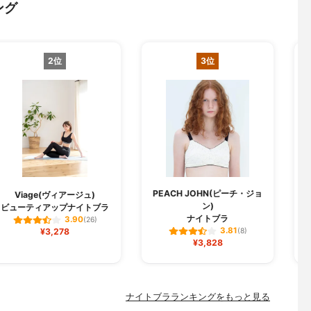
ング
2位
3位
PEACH JOHN(ピーチ・ジョ
D
Viage(ヴィアージュ)
ン)
ビューティアップナイトブラ
ナイトブラ
3.90
(26)
3.81
¥3,278
(8)
¥3,828
ナイトブラランキングをもっと見る