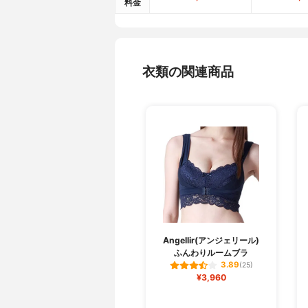
料金
衣類の関連商品
Angellir(アンジェリール)
ふんわりルームブラ
3.89
(25)
¥3,960