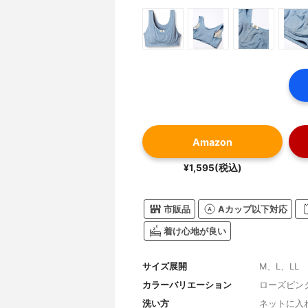
Amazon
¥1,595(税込)
市販品
Aカップ以下対応
着け心地が良い
サイズ展開
M、L、LL
カラーバリエーション
ローズピン
洗い方
ネットに入