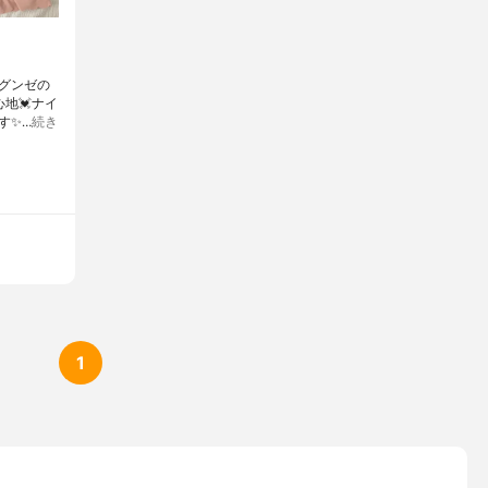
グンゼの
心地💓ナイ
す✨…
続き
1