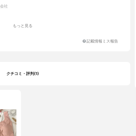
式会社
Cカップ
もっと見る
Cカップ
記載情報ミス報告
m
イ
クチコミ・評判(1)
 レーヨン95％、ポリウレタン5％ テープ部 ナイロン75％、ポリ
％