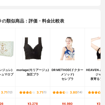
トブラの類似商品：評価・料金比較表
(アンジュレ)
moriage(モリアージュ)
DR METHOD(ドクター
HEAVEN Ja
シュマロブ
加圧ブラ
メソッド)
ジャパ
セレブラ
夜寄るブラ+
3.71
(12)
3.71
(1)
3.80
(14)
26
¥3,278
¥4,980
¥3,0