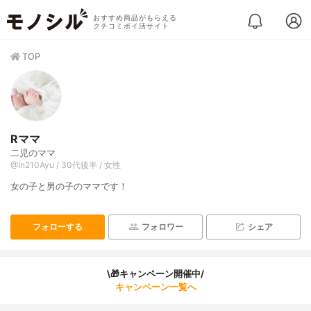
おすすめ商品がもらえる
クチコミポイ活サイト
TOP
Rママ
二児のママ
@In210Ayu / 30代後半 / 女性
女の子と男の子のママです！
フォローする
フォロワー
シェア
\🎁キャンペーン開催中/
キャンペーン一覧へ