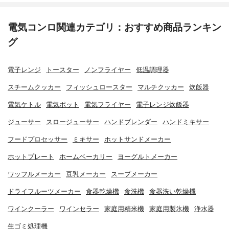
電気コンロ関連カテゴリ：おすすめ商品ランキン
グ
電子レンジ
トースター
ノンフライヤー
低温調理器
スチームクッカー
フィッシュロースター
マルチクッカー
炊飯器
電気ケトル
電気ポット
電気フライヤー
電子レンジ炊飯器
ジューサー
スロージューサー
ハンドブレンダー
ハンドミキサー
フードプロセッサー
ミキサー
ホットサンドメーカー
ホットプレート
ホームベーカリー
ヨーグルトメーカー
ワッフルメーカー
豆乳メーカー
スープメーカー
ドライフルーツメーカー
食器乾燥機
食洗機
食器洗い乾燥機
ワインクーラー
ワインセラー
家庭用精米機
家庭用製氷機
浄水器
生ゴミ処理機