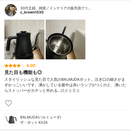
30代主婦。雑貨／インテリアの販売員でリ…
c_brown1030
4.00
見た目も機能も◎
スタイリッシュな見た目で人気のBALMUDAポット。注ぎ口の細さがま
ずかっこいいです。沸かしている最中は赤いランプがつくのと、沸いた
らストッパーがカチッと外れる…
続きを見る
BALMUDA(バルミューダ)
ザ・ポット K02A