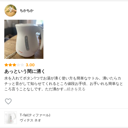
ちかちか
3.00
あっという間に湧く
水を入れてボタン1つでお湯が沸く使い方も簡単なケトル。沸いたらカ
チッと音がして知らせてくれるところ値段お手頃、お手いれも簡単なと
ころ言うことなしです。ただ沸かす…
続きを見る
T-fal(ティファール)
ヴィテス ネオ