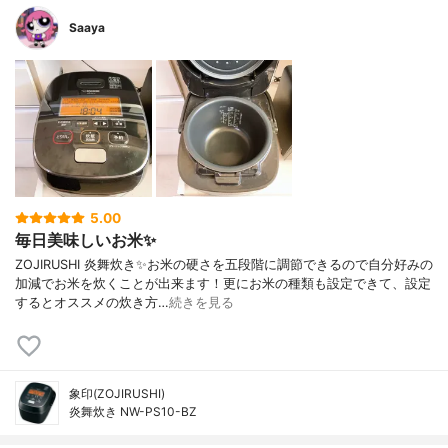
Saaya
5.00
毎日美味しいお米✨
ZOJIRUSHI 炎舞炊き✨お米の硬さを五段階に調節できるので自分好みの
加減でお米を炊くことが出来ます！更にお米の種類も設定できて、設定
するとオススメの炊き方…
続きを見る
象印(ZOJIRUSHI)
炎舞炊き NW-PS10-BZ