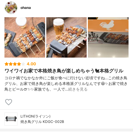
ohana
4.00
ワイワイお家で本格焼き鳥が楽しめちゃう🐔本格グリル
コロナ禍でなかなか外にご飯が食べに行けない近頃ですね…この焼き鳥
グリル、お家で焼き鳥が楽しめる本格派グリルなんです😆✨お家で焼き
鳥とビール🍺✨✨家族でも、一人で…
続きを見る
LITHON(ライソン)
焼き鳥グリル KDGC-002B