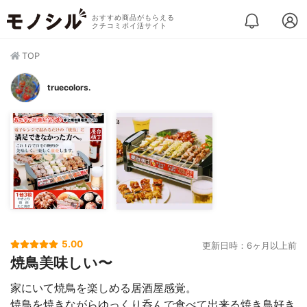
おすすめ商品がもらえる
クチコミポイ活サイト
TOP
truecolors.
5.00
更新日時：6ヶ月以上前
焼鳥美味しい〜
家にいて焼鳥を楽しめる居酒屋感覚。
焼鳥を焼きながらゆっくり呑んで食べて出来る焼き鳥好き