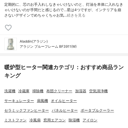
定期的に、芯のお手入れしなきゃいけないのと、灯油を本体に入れなき
ゃいけないのが手間だと感じるので…星は4つですが、インテリアを崩
さないデザインでめちゃくちゃお気…
続きを見る
Aladdin(アラジン)
アラジン ブルーフレーム BF3911(W)
暖炉型ヒーター関連カテゴリ：おすすめ商品ラン
キング
洗濯機
冷蔵庫
掃除機
布団クリーナー
加湿器
空気清浄機
サーキュレーター
扇風機
オイルヒーター
セラミックファンヒーター
パネルヒーター
ポータブルクーラー
ミストファン
冷風扇
窓用エアコン
除湿機
アイロン