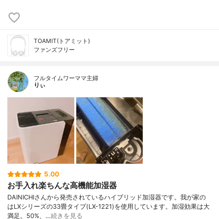
TOAMIT(トアミット)
ファンズフリー
フルタイムワーママ主婦
りぃ
5.00
お手入れ楽ちんな高機能加湿器
DAINICHIさんから発売されているハイブリッド加湿器です。我が家の
はLXシリーズの33畳タイプ(LX-1221)を使用しています。加湿効果は大
満足。50%、…
続きを見る