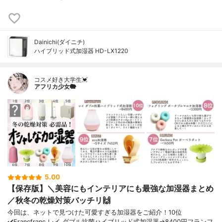
Dainichi(ダイニチ)
ハイブリッド式加湿器 HD-LX1220
コスメ好き大学生💓
アフリカ少女🐘
5.00
【保存版】＼美容にもインテリアにも最強な加湿器まとめ
／秋冬の乾燥対策バッチリ🙌
今回は、ネットで見つけた可愛すぎる加湿器をご紹介！10位
✔️Francfranc レイ ダブル抗菌ハイブリッド式加湿器→8400円フランフ