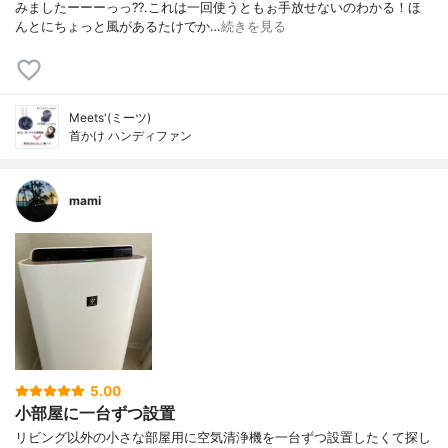
みましたーーーっっ??.これは一回使うともぉ手放せないのわかる！ほ
んとにちょっと風があるたけでか…
続きを見る
Meets'(ミーツ)
首かけ ハンディファン
mami
5.00
小部屋に一台ずつ設置
リビング以外の小さな部屋用に空気清浄機を一台ずつ設置したくて探し