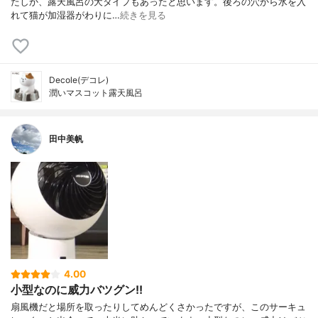
たしか、露天風呂の犬タイプもあったと思います。後ろの穴から水を入
れて猫が加湿器がわりに…
続きを見る
Decole(デコレ)
潤いマスコット露天風呂
田中美帆
4.00
小型なのに威力バツグン!!
扇風機だと場所を取ったりしてめんどくさかったですが、このサーキュ