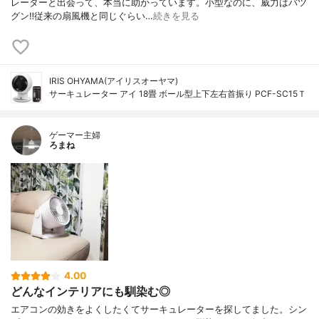
レーターと出会って、本当に助かっています。小型なのに、威力はバツ
グン‼︎従来の扇風機と同じぐらい…
続きを見る
IRIS OHYAMA(アイリスオーヤマ)
サーキュレーター アイ 18畳 ボール型上下左右首振り PCF-SC15Ｔ
ゲーマー主婦
ろまね
4.00
どんなインテリアにも馴染む◎
エアコンの効きをよくしたくてサーキュレーターを探してました。シン