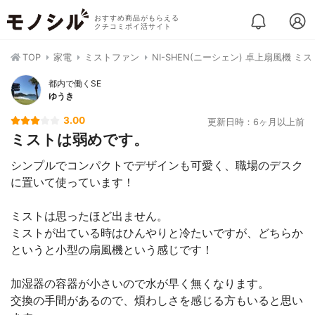
おすすめ商品がもらえる
クチコミポイ活サイト
TOP
家電
ミストファン
NI-SHEN(ニーシェン) 卓上扇風機 
都内で働くSE
ゆうき
3.00
更新日時：6ヶ月以上前
ミストは弱めです。
シンプルでコンパクトでデザインも可愛く、職場のデスク
に置いて使っています！
ミストは思ったほど出ません。
ミストが出ている時はひんやりと冷たいですが、どちらか
というと小型の扇風機という感じです！
加湿器の容器が小さいので水が早く無くなります。
交換の手間があるので、煩わしさを感じる方もいると思い