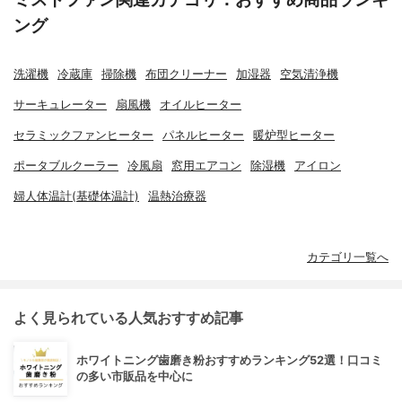
ング
洗濯機
冷蔵庫
掃除機
布団クリーナー
加湿器
空気清浄機
サーキュレーター
扇風機
オイルヒーター
セラミックファンヒーター
パネルヒーター
暖炉型ヒーター
ポータブルクーラー
冷風扇
窓用エアコン
除湿機
アイロン
婦人体温計(基礎体温計)
温熱治療器
カテゴリ一覧へ
よく見られている人気おすすめ記事
ホワイトニング歯磨き粉おすすめランキング52選！口コミ
の多い市販品を中心に