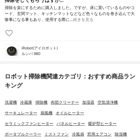
掃除を楽にするために購入しました。ですが、床に置いているものやコ
ード、玄関マット、キッチンマットなどなど色々なものを巻き込んで大
惨事になる事もあり、使用する際に…
続きを見る
iRobot(アイロボット)
ルンバ 980
ロボット掃除機関連カテゴリ：おすすめ商品ラン
キング
洗濯機
冷蔵庫
掃除機
布団クリーナー
加湿器
空気清浄機
サーキュレーター
扇風機
オイルヒーター
セラミックファンヒーター
パネルヒーター
暖炉型ヒーター
ポータブルクーラー
ミストファン
冷風扇
窓用エアコン
除湿機