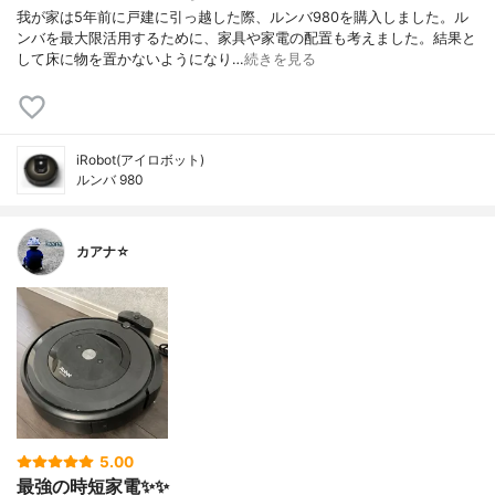
我が家は5年前に戸建に引っ越した際、ルンバ980を購入しました。ル
ンバを最大限活用するために、家具や家電の配置も考えました。結果と
して床に物を置かないようになり…
続きを見る
iRobot(アイロボット)
ルンバ 980
カアナ☆
5.00
最強の時短家電✨✨