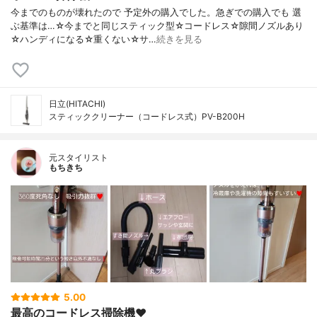
今までのものが壊れたので 予定外の購入でした。急ぎでの購入でも 選
ぶ基準は…☆今までと同じスティック型☆コードレス☆隙間ノズルあり
☆ハンディになる☆重くない☆サ…
続きを見る
日立(HITACHI)
スティッククリーナー（コードレス式）PV-B200H
元スタイリスト
もちきち
5.00
最高のコードレス掃除機♥️