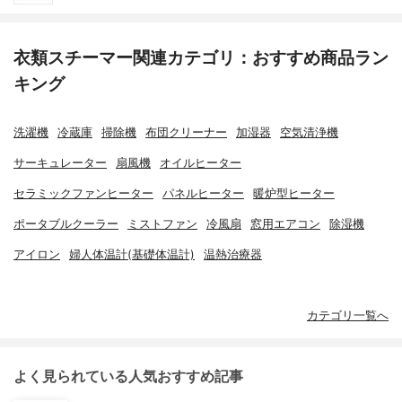
衣類スチーマー関連カテゴリ：おすすめ商品ラン
キング
洗濯機
冷蔵庫
掃除機
布団クリーナー
加湿器
空気清浄機
サーキュレーター
扇風機
オイルヒーター
セラミックファンヒーター
パネルヒーター
暖炉型ヒーター
ポータブルクーラー
ミストファン
冷風扇
窓用エアコン
除湿機
アイロン
婦人体温計(基礎体温計)
温熱治療器
カテゴリ一覧へ
よく見られている人気おすすめ記事