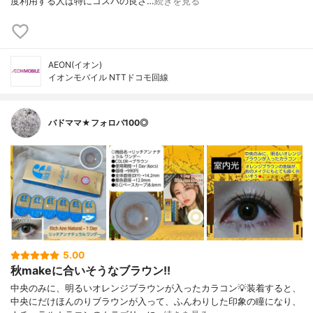
度利用する人は特にコスパの良さ…
続きを見る
AEON(イオン)
イオンモバイル NTTドコモ回線
バドママ★フォロバ100◎
5.00
秋makeに合いそうなブラウン!!
中央のみに、明るいオレンジブラウンが入ったカラコン💡装着すると、
中央にだけほんのりブラウンが入って、ふんわりした印象の瞳になり、