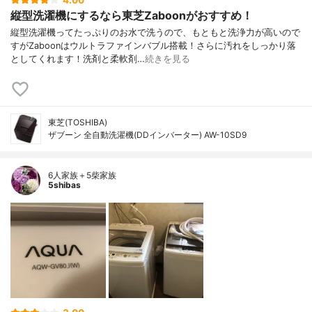
4.00
縦型洗濯機にするなら東芝Zaboonがおすすめ！
縦型洗濯機ってたっぷりのお水で洗うので、もともと洗浄力が高いので
すがZaboonはウルトラファインバブル搭載！さらに汚れをしっかり落
としてくれます！洗剤と柔軟剤…
続きを見る
東芝(TOSHIBA)
ザブーン 全自動洗濯機(DDインバーター) AW-10SD9
6人家族＋5柴家族
5shibas