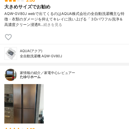
3.00
大きめサイズでお勧め
AQW-GV80J webで出てくるのはAQUA株式会社の全自動洗濯機主な特
徴・衣類のダメージを抑えてキレイに洗い上げる「３Dパワフル洗浄＆
高濃度クリーン浸透R…
続きを見る
AQUA(アクア)
全自動洗濯機 AQW-GV80J
家情報の紹介／家電中心レビュアー
たゆりホーム