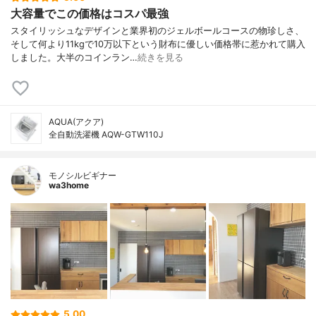
大容量でこの価格はコスパ最強
スタイリッシュなデザインと業界初のジェルボールコースの物珍しさ、
そして何より11kgで10万以下という財布に優しい価格帯に惹かれて購入
しました。大半のコインラン…
続きを見る
AQUA(アクア)
全自動洗濯機 AQW-GTW110J
モノシルビギナー
wa3home
5.00