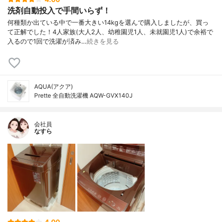
洗剤自動投入で手間いらず！
何種類か出ている中で一番大きい14kgを選んで購入しましたが、買っ
て正解でした！4人家族(大人2人、幼稚園児1人、未就園児1人)で余裕で
入るので1回で洗濯が済み…
続きを見る
AQUA(アクア)
Prette 全自動洗濯機 AQW-GVX140J
会社員
なすら