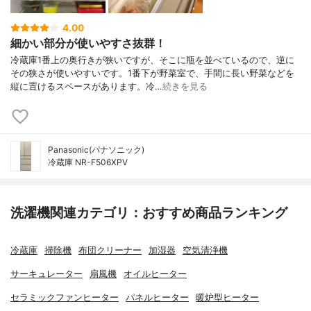
4.00
細かい部分が使いやすさ抜群！
冷蔵庫1番上の奥行きが狭いですが、そこに瓶を並べているので、逆に
その狭さが使いやすいです。1番下が野菜室で、手間に長い野菜などを
縦に置けるスペースがあります。冷…
続きを見る
Panasonic(パナソニック)
冷蔵庫 NR-F506XPV
洗濯機関連カテゴリ：おすすめ商品ランキング
冷蔵庫
掃除機
布団クリーナー
加湿器
空気清浄機
サーキュレーター
扇風機
オイルヒーター
セラミックファンヒーター
パネルヒーター
暖炉型ヒーター