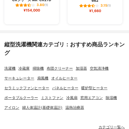
662
3.80
(1)
3.15
(1)
¥154,000
¥1,660
縦型洗濯機関連カテゴリ：おすすめ商品ランキン
グ
洗濯機
冷蔵庫
掃除機
布団クリーナー
加湿器
空気清浄機
サーキュレーター
扇風機
オイルヒーター
セラミックファンヒーター
パネルヒーター
暖炉型ヒーター
ポータブルクーラー
ミストファン
冷風扇
窓用エアコン
除湿機
アイロン
婦人体温計(基礎体温計)
温熱治療器
カテゴリ一覧へ