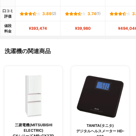
口コミ
3.89
(2)
3.74
(1)
3
評価
値段
¥393,474
¥39,980
¥494,04
料金
洗濯機の関連商品
三菱電機(MITSUBISHI
TANITA(タニタ)
ELECTRIC)
デジタルヘルスメーター HD-
CXシリーズ MR-CX27D