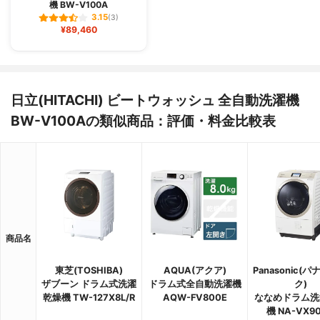
機 BW-V100A
3.15
(3)
¥89,460
日立(HITACHI) ビートウォッシュ 全自動洗濯機
BW-V100Aの類似商品：評価・料金比較表
商品名
東芝(TOSHIBA)
AQUA(アクア)
Panasonic(
ザブーン ドラム式洗濯
ドラム式全自動洗濯機
ク)
乾燥機 TW-127X8L/R
AQW-FV800E
ななめドラム洗
機 NA-VX9