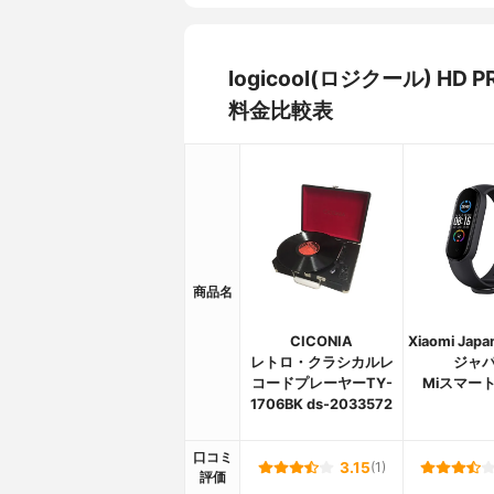
logicool(ロジクール) H
料金比較表
商品名
CICONIA
Xiaomi Ja
レトロ・クラシカルレ
ジャパ
コードプレーヤーTY-
Miスマー
1706BK ds-2033572
口コミ
3.15
(1)
評価