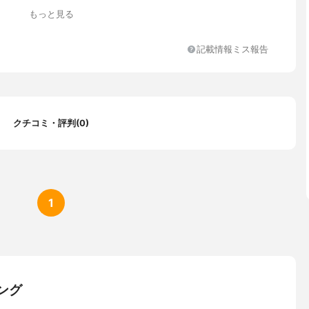
もっと見る
記載情報ミス報告
.1 cm
、スタンド式、三脚式
クチコミ・評判(0)
A
、保証書、保証規定
1
acintosh
クション、自動光調節、内蔵マイク、高画質
ング