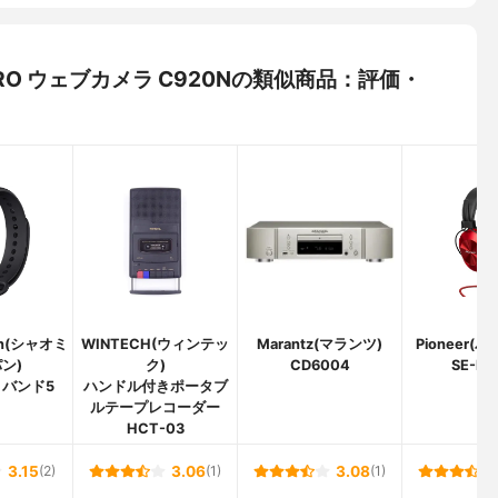
D PRO ウェブカメラ C920Nの類似商品：評価・
pan(シャオミ
WINTECH(ウィンテッ
Marantz(マランツ)
Pioneer(
ン)
ク)
CD6004
SE-M
トバンド5
ハンドル付きポータブ
ルテープレコーダー
HCT-03
3.15
(2)
3.06
(1)
3.08
(1)