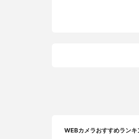
フォーカス
オート
最短撮影距離
7cm
画角
78度
サイズ
4.33×9.4×7
重量
162g
ケーブルの長さ
1.5m
設置方法
クリップ式
接続端子
USB-Type 
保証期間
2年間
付属品
取扱説明書
角度調整
上下
対応OS
Windows、M
その他の特徴
ノイズリダ
WEBカメラおすすめランキ