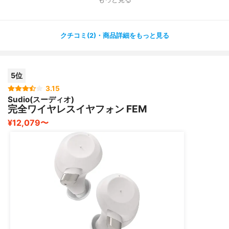
です
とくに低音が安定していて聴きやすく、androidならアプ
リからの管理もできるとか！
クチコミ(2)・商品詳細をもっと見る
ノイズも通勤や運動中に聞くには気にならないかなという
レベルです
5位
時々落ちますが再接続も簡単なので我慢できます！
3.15
Sudio(スーディオ)
学生さんからワイヤレスイヤホンデビューの方まで１つ持
完全ワイヤレスイヤフォン FEM
っておいて損はありません！
¥12,079〜