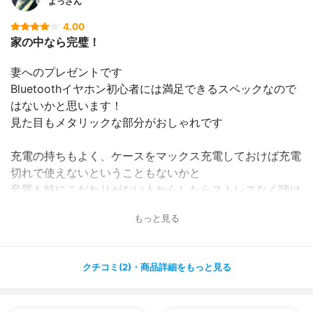
よっさん
4.00
家の中なら完璧！
妻へのプレゼントです
Bluetoothイヤホン初心者には満足できるスペックなので
はないかと思います！
見た目もメタリックな部分がおしゃれです
充電の持ちもよく、ケースをマックス充電しておけば充電
切れで使えないということもないかと
音質も特にこだわりがない人からしたらストレスなく聴け
るレベルだと思います！
もっと見る
ただこれはあくまで室内での話
耳へのフィットがあまりよくないらしく、外で使うとほか
クチコミ(2)・商品詳細をもっと見る
の人の話し声や車の音などがしっかり聞こえるようです
安全性を考慮するとむしろいいのかもしれませんが、電車
通勤などで使うにはちょっと残念かなーと思います！