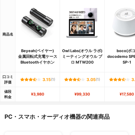
商品名
Beyeah(ベイヤー)
Owl Labs(オウル ラボ)
boco(ボコ
金属回転式充電ケース
ミーティングオウル プ
docodemo SP
Bluetoothイヤホン
ロ MTW200
SP-1
口コミ
3.15
(1)
3.05
(1)
3
評価
値段
¥3,980
¥99,330
¥17,580
料金
PC・スマホ・オーディオ機器の関連商品