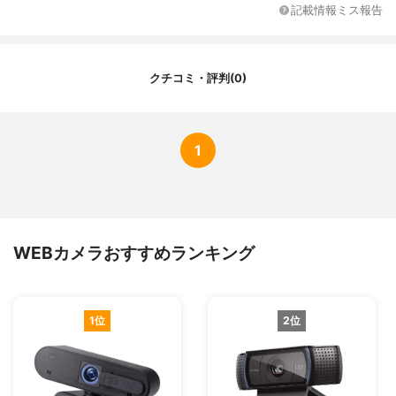
画角
76度
記載情報ミス報告
サイズ
5.1×10×6.5 cm
重量
150g
ケーブルの長さ
1.5m
クチコミ・評判(0)
設置方法
クリップ式、スタンド式
接続端子
USB-Type A
保証期間
-
1
付属品
-
角度調整
360°回転
対応OS
Windows、Macintosh
その他の特徴
自動光調節、プライバシーシャッター、内
WEBカメラおすすめランキング
蔵マイク、高画質
1位
2位