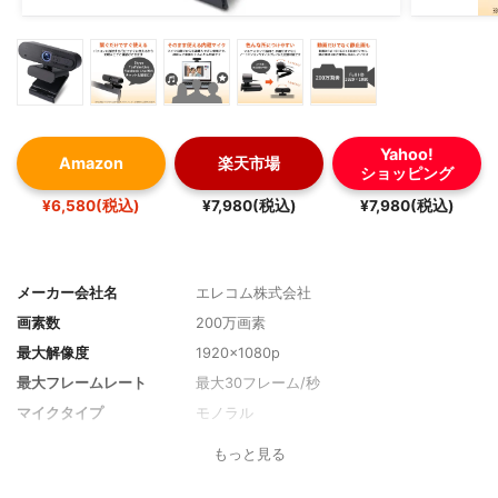
Yahoo!
Amazon
楽天市場
ショッピング
¥6,580(税込)
¥7,980(税込)
¥7,980(税込)
メーカー会社名
エレコム株式会社
画素数
200万画素
最大解像度
1920×1080p
最大フレームレート
最大30フレーム/秒
マイクタイプ
モノラル
フォーカス
オート
もっと見る
最短撮影距離
-