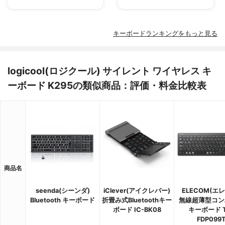
キーボードランキングをもっと見る
logicool(ロジクール) サイレント ワイヤレス キ
ーボード K295の類似商品：評価・料金比較表
商品名
seenda(シーンダ)
iClever(アイクレバー)
ELECOM(エ
Bluetooth キーボード
折畳み式Bluetoothキー
無線超薄型コン
ボード IC-BK08
キーボード T
FDP099