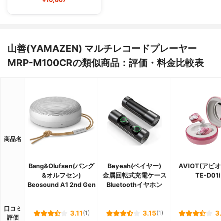
山善(YAMAZEN) マルチレコードプレーヤー
MRP-M100CRの類似商品：評価・料金比較表
商品名
Bang&Olufsen(バング
Beyeah(ベイヤー)
AVIOT(アビ
&オルフセン)
金属回転式充電ケース
TE-D01i
Beosound A1 2nd Gen
Bluetoothイヤホン
口コミ
3.11
(1)
3.15
(1)
3
評価