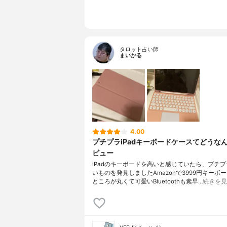
タロット占い師
まいかる
4.00
プチプラiPadキーボードケースてどうな
ビュー
iPadのキーボードを高いと感じていたら、プチ
いものを発見しましたAmazonで3999円キーボ
ところが丸くて可愛いBluetoothも素早…
続きを見