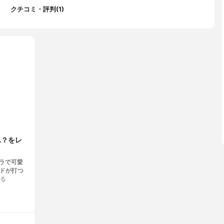
クチコミ・評判(1)
ん？をレ
プラで可愛
ードが打つ
る