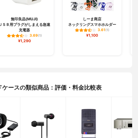
無印良品(MUJI)
しーま商店
ＵＳＢ用プラグがしまえる急速
ネックリングスマホホルダー
S
充電器
3.61
(1)
¥1,100
3.69
(1)
¥1,290
ボードケースの類似商品：評価・料金比較表