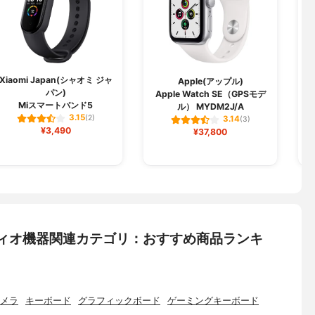
Xiaomi Japan(シャオミ ジャ
Apple(アップル)
パン)
Apple Watch SE（GPSモデ
Miスマートバンド5
ル） MYDM2J/A
3.15
(2)
3.14
(3)
¥3,490
¥37,800
ディオ機器関連カテゴリ：おすすめ商品ランキ
カメラ
キーボード
グラフィックボード
ゲーミングキーボード