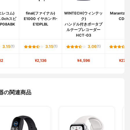
(エレコム)
final(ファイナル)
WINTECH(ウィンテッ
Marantz
.0chスピ
E1000 イヤホン FI-
ク)
CD60
P08ABK
E1DPLBL
ハンドル付きポータブ
ルテープレコーダー
HCT-03
3.15
(1)
3.15
(1)
3.06
(1)
12
¥2,136
¥4,596
¥27,8
器の関連商品