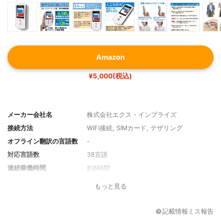
Amazon
¥5,000(税込)
メーカー会社名
株式会社エクス・インプライズ
接続方法
WiFi接続, SIMカード, テザリング
オフライン翻訳の言語数
-
対応言語数
38言語
連続稼働時間
約8時間
充電時間
約2時間
もっと見る
記載情報ミス報告