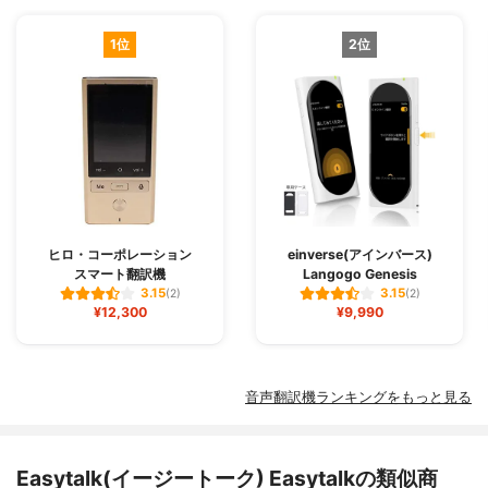
1位
2位
ヒロ・コーポレーション
einverse(アインバース)
スマート翻訳機
Langogo Genesis
3.15
3.15
(2)
(2)
¥12,300
¥9,990
音声翻訳機ランキングをもっと見る
Easytalk(イージートーク) Easytalkの類似商