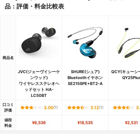
品：評価・料金比較表
商品名
JVC(ジェーヴイシーケ
SHURE(シュア)
QCY(キューシ
ンウッド)
Bluetoothイヤホン
QY25Plu
ワイヤレスステレオヘ
SE215SPE+BT2-A
ッドセット HA-
LC50BT
口コミ
3.00
(1)
3.12
(1)
3
評価
値段
¥6,536
¥18,535
¥2,531
料金