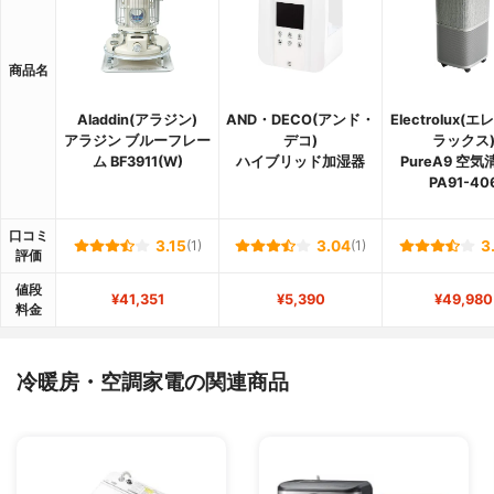
商品名
Aladdin(アラジン)
AND・DECO(アンド・
Electrolux(
アラジン ブルーフレー
デコ)
ラックス
ム BF3911(W)
ハイブリッド加湿器
PureA9 空
PA91-40
口コミ
3.15
(1)
3.04
(1)
3
評価
値段
¥41,351
¥5,390
¥49,980
料金
冷暖房・空調家電の関連商品