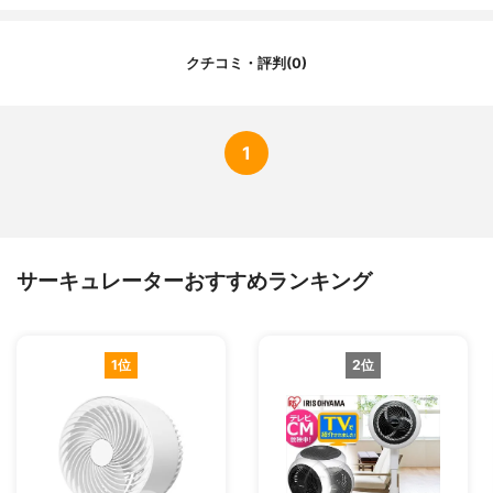
重量
1800g
羽根径/枚数
-
クチコミ・評判(0)
特徴
-
1
サーキュレーターおすすめランキング
1位
2位