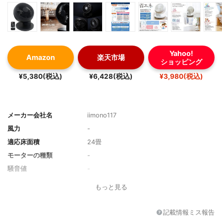
Yahoo!
Amazon
楽天市場
ショッピング
¥5,380(税込)
¥6,428(税込)
¥3,980(税込)
メーカー会社名
iimono117
風力
-
適応床面積
24畳
モーターの種類
-
騒音値
-
消費電力
36/34W
もっと見る
機能
360度回転・自動首振り・リモコン タイマ
ー付
記載情報ミス報告
サイズ
254×252×330mm