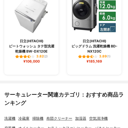
日立(HITACHI)
日立(HITACHI)
ビートウォッシュ タテ型洗濯
ビッグドラム 洗濯乾燥機 BD-
乾燥機 BW-DX120E
NX120C
3.82
3.89
(2)
(1)
¥106,000
¥185,169
サーキュレーター関連カテゴリ：おすすめ商品ラ
ンキング
洗濯機
冷蔵庫
掃除機
布団クリーナー
加湿器
空気清浄機