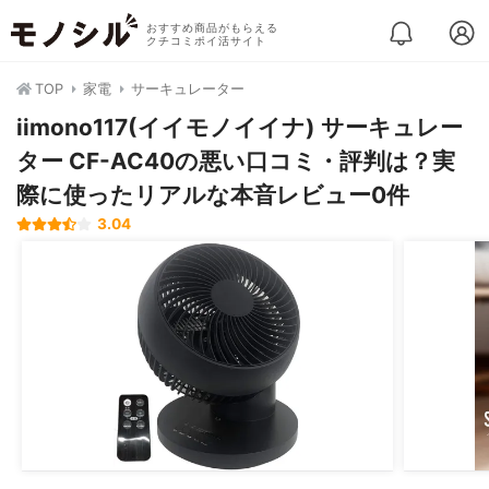
おすすめ商品がもらえる
クチコミポイ活サイト
TOP
家電
サーキュレーター
iimono117(イイモノイイナ) サーキュレー
ター CF-AC40の悪い口コミ・評判は？実
際に使ったリアルな本音レビュー0件
3.04