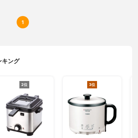
1
ンキング
2位
3位