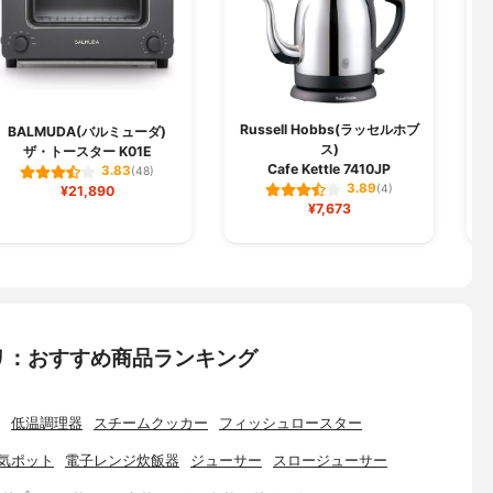
Russell Hobbs(ラッセルホブ
BALMUDA(バルミューダ)
ス)
ザ・トースター K01E
Cafe Kettle 7410JP
3.83
(48)
3.89
¥21,890
(4)
¥7,673
リ：おすすめ商品ランキング
低温調理器
スチームクッカー
フィッシュロースター
気ポット
電子レンジ炊飯器
ジューサー
スロージューサー