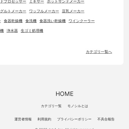
ドプロセッサー
ミキサー
ホットサンドメーカー
グルトメーカー
ワッフルメーカー
豆乳メーカー
ー
食器乾燥機
食洗機
食器洗い乾燥機
ワインクーラー
機
浄水器
生ゴミ処理機
カテゴリ一覧へ
HOME
カテゴリ一覧
モノシルとは
運営者情報
利用規約
プライバシーポリシー
不具合報告