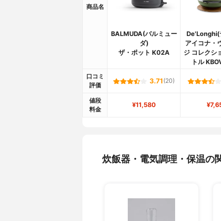
商品名
BALMUDA(バルミュー
De'Longh
ダ)
アイコナ・
ザ・ポット K02A
ジ コレクシ
トル KBO
口コミ
3.71
(20)
評価
値段
¥11,580
¥7,6
料金
炊飯器・電気調理・保温の