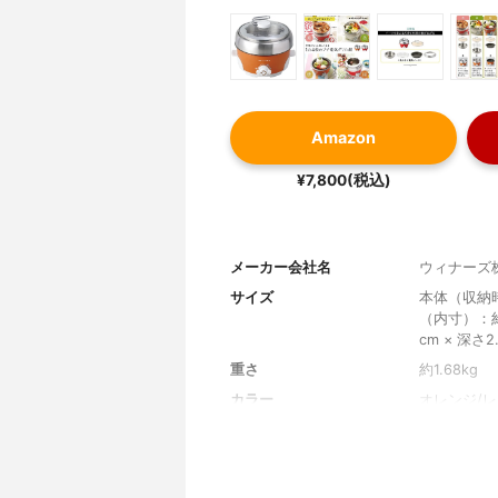
Amazon
¥7,800(税込)
メーカー会社名
ウィナーズ
サイズ
本体（収納時）
（内寸）：約
cm × 深さ2
重さ
約1.68kg
カラー
オレンジ/