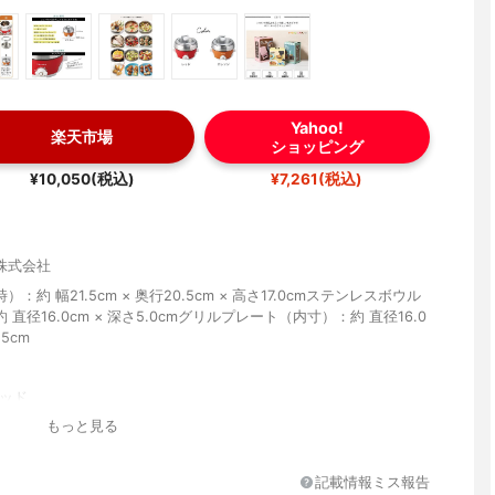
Yahoo!
楽天市場
ショッピング
¥10,050(税込)
¥7,261(税込)
株式会社
：約 幅21.5cm × 奥行20.5cm × 高さ17.0cmステンレスボウル
 直径16.0cm × 深さ5.0cmグリルプレート（内寸）：約 直径16.0
.5cm
レッド
もっと見る
記載情報ミス報告