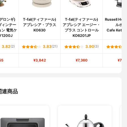
i(デロンギ)
T-fal(ティファール)
T-fal(ティファール)
Russell Ho
ヴィンテー
アプレシア・プラス
アプレシア エージー・
ルホブ
ョン 電気ケ
KO630
プラス コントロール
Cafe Kettl
V1200J
KO6201JP
3.82
(2)
3.83
(21)
3.90
(3)
55
¥3,842
¥7,360
¥7,6
関連商品