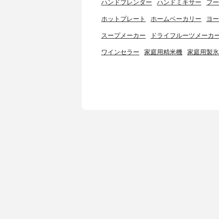
ハンドブレンダー
ハンドミキサー
フー
ホットプレート
ホームベーカリー
ヨー
スープメーカー
ドライフルーツメーカ
ワインセラー
家庭用精米機
家庭用製氷