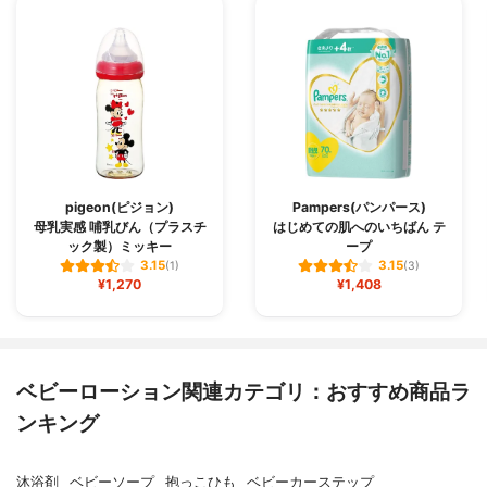
pigeon(ピジョン)
Pampers(パンパース)
母乳実感 哺乳びん（プラスチ
はじめての肌へのいちばん テ
ック製）ミッキー
ープ
3.15
3.15
(1)
(3)
¥1,270
¥1,408
ベビーローション関連カテゴリ：おすすめ商品ラ
ンキング
沐浴剤
ベビーソープ
抱っこひも
ベビーカーステップ