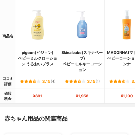
商品名
pigeon(ピジョン)
Skina babe(スキナベー
MADONNA(マ
ベビーミルクローショ
ブ)
ベビーローショ
ン うるおいプラス
ベビーミルキーローシ
ンナ
ョン
口コミ
3.15
(4)
3.15
(1)
3
評価
値段
¥891
¥1,958
¥1,100
料金
赤ちゃん用品の関連商品