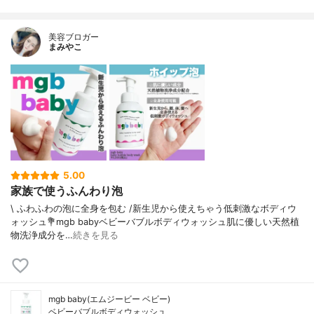
美容ブロガー
まみやこ
5.00
家族で使うふんわり泡
\ ふわふわの泡に全身を包む /⁡新生児から使えちゃう低刺激なボディウ
ォッシュ⁡⁡💐mgb babyベビーバブルボディウォッシュ⁡⁡肌に優しい天然植
物洗浄成分を…
続きを見る
mgb baby(エムジービー ベビー)
ベビーバブルボディウォッシュ