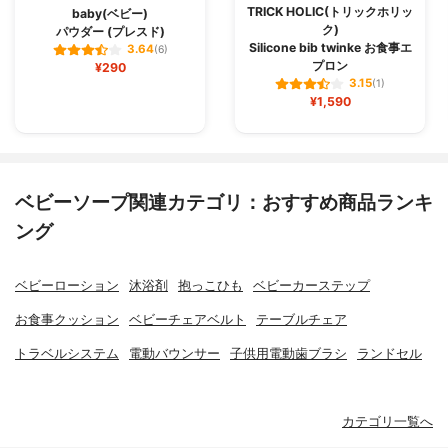
TRICK HOLIC(トリックホリッ
baby(ベビー)
ク)
パウダー (プレスド)
Silicone bib twinke お食事エ
3.64
(6)
プロン
¥290
3.15
(1)
¥1,590
ベビーソープ関連カテゴリ：おすすめ商品ランキ
ング
ベビーローション
沐浴剤
抱っこひも
ベビーカーステップ
お食事クッション
ベビーチェアベルト
テーブルチェア
トラベルシステム
電動バウンサー
子供用電動歯ブラシ
ランドセル
カテゴリ一覧へ