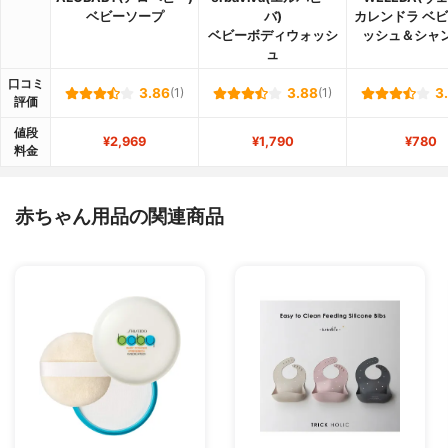
ベビーソープ
バ)
カレンドラ ベ
ベビーボディウォッシ
ッシュ＆シャ
ュ
口コミ
3.86
(1)
3.88
(1)
3
評価
値段
¥2,969
¥1,790
¥780
料金
赤ちゃん用品の関連商品