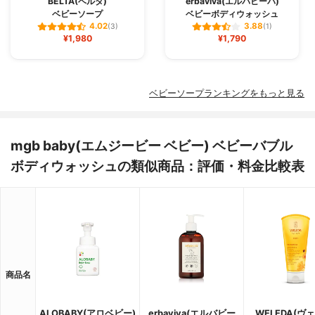
BELTA(ベルタ)
erbaviva(エルバビーバ)
ベビーソープ
ベビーボディウォッシュ
4.02
3.88
(3)
(1)
¥1,980
¥1,790
ベビーソープランキングをもっと見る
mgb baby(エムジービー ベビー) ベビーバブル
ボディウォッシュの類似商品：評価・料金比較表
商品名
ALOBABY(アロベビー)
erbaviva(エルバビー
WELEDA(ヴ