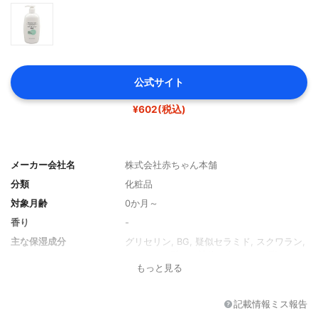
公式サイト
¥602(税込)
メーカー会社名
株式会社赤ちゃん本舗
分類
化粧品
対象月齢
0か月～
香り
-
主な保湿成分
グリセリン, BG, 疑似セラミド, スクワラン,
ヒアルロン酸Na, 植物エキス, シア脂
もっと見る
薬用成分
-
特徴
プチプラ
記載情報ミス報告
内容量
300ml