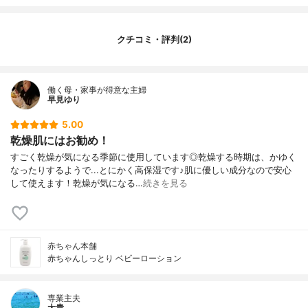
容器
ディスペンサー, ポンプ
その他の特徴
合成香料不使用、合成着色料不使用、アレ
クチコミ・評判(2)
ルギーテスト済み
働く母・家事が得意な主婦
早見ゆり
5.00
乾燥肌にはお勧め！
すごく乾燥が気になる季節に使用しています◎乾燥する時期は、かゆく
なったりするようで...とにかく高保湿です♪肌に優しい成分なので安心
して使えます！乾燥が気になる…
続きを見る
赤ちゃん本舗
赤ちゃんしっとり ベビーローション
専業主夫
大貴