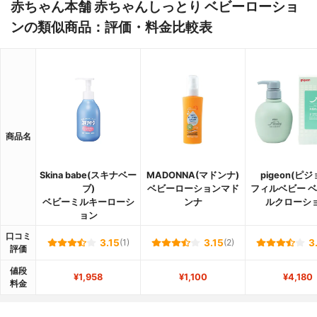
赤ちゃん本舗 赤ちゃんしっとり ベビーローショ
ンの類似商品：評価・料金比較表
商品名
Skina babe(スキナベー
MADONNA(マドンナ)
pigeon(ピジ
ブ)
ベビーローションマド
フィルベビー 
ベビーミルキーローシ
ンナ
ルクローシ
ョン
口コミ
3.15
(1)
3.15
(2)
3
評価
値段
¥1,958
¥1,100
¥4,180
料金