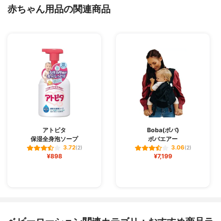
赤ちゃん用品の関連商品
アトピタ
Boba(ボバ)
保湿全身泡ソープ
ボバエアー
3.72
3.06
(2)
(2)
¥898
¥7,199