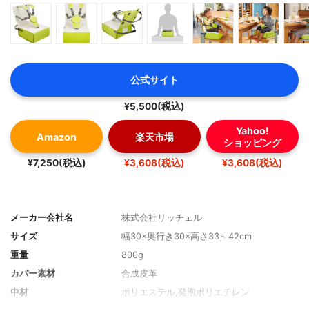
公式サイト
¥5,500(税込)
Yahoo!
Amazon
楽天市場
ショッピング
¥7,250(税込)
¥3,608(税込)
¥3,608(税込)
メーカー会社名
株式会社リッチェル
サイズ
幅30×奥行き30×高さ33～42cm
重量
800g
カバー素材
合成皮革
中材
ポリエステル,発泡ポリエチレン