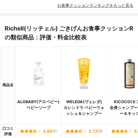
お食事クッションランキングをもっと見る
Richell(リッチェル) ごきげんお食事クッションR
の類似商品：評価・料金比較表
商品名
ALOBABY(アロベビー)
WELEDA(ヴェレダ)
KICOCO(キ
ベビーソープ
カレンドラ ベビーウォ
全身シャンプー
ッシュ＆シャンプー
ー＆キッ
口コミ
3.86
(1)
3.72
(3)
3
評価