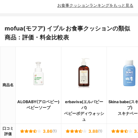
お食事クッションランキングをもっと見る
mofua(モフア) イブル お食事クッションの類似
商品：評価・料金比較表
商品名
ALOBABY(アロベビー)
erbaviva(エルバビー
Skina babe(
ベビーソープ
バ)
ブ)
ベビーボディウォッシ
スキナベー
ュ
口コミ
3.86
(1)
3.88
(1)
3
評価