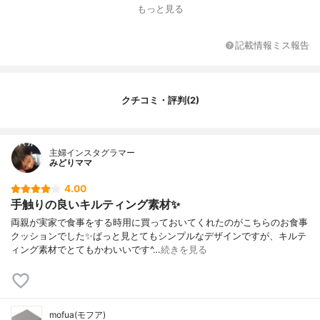
もっと見る
その他の特徴
ポリエステル,ウレタンフォーム,ポリエチレ
ンボード,綿
記載情報ミス報告
クチコミ・評判(2)
主婦インスタグラマー
みどりママ
4.00
手触りの良いキルティング素材✨
両親が実家で食事をする時用に買っておいてくれたのがこちらのお食事
クッションでした✨ぱっと見とてもシンプルなデザインですが、キルテ
ィング素材でとてもかわいいです^…
続きを見る
mofua(モフア)