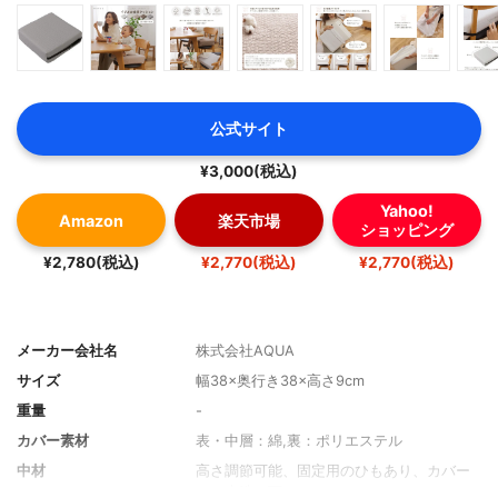
公式サイト
¥3,000(税込)
Yahoo!
Amazon
楽天市場
ショッピング
¥2,780(税込)
¥2,770(税込)
¥2,770(税込)
メーカー会社名
株式会社AQUA
サイズ
幅38×奥行き38×高さ9cm
重量
-
カバー素材
表・中層：綿,裏：ポリエステル
中材
高さ調節可能、固定用のひもあり、カバー
のみ水洗い可