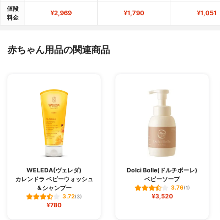
値段
¥2,969
¥1,790
¥1,051
料金
赤ちゃん用品の関連商品
WELEDA(ヴェレダ)
Dolci Bolle(ドルチボーレ)
カレンドラ ベビーウォッシュ
ベビーソープ
＆シャンプー
3.76
(1)
¥3,520
3.72
(3)
¥780