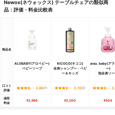
Newox(ネウォックス) テーブルチェアの類似商
品：評価・料金比較表
商品名
ALOBABY(アロベビー)
KICOCO(キココ)
arau. baby(
ベビーソープ
全身シャンプー・ベビ
ー)
ー＆キッズ
泡全身ソー
口コミ
3.86
(1)
3.70
(2)
3
評価
値段
¥2,969
¥2,200
¥504
料金