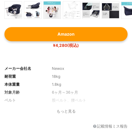
Amazon
¥4,280(税込)
メーカー会社名
Newox
耐荷重
18kg
本体重量
1.8kg
対象月齢
6ヶ月～36ヶ月
ベルト
股ベルト、腰ベルト
カラー展開
ネイビー
もっと見る
対応テーブル
-
その他の特徴
折りたたみ機能あり、持ち運びバッグ
記載情報ミス報告