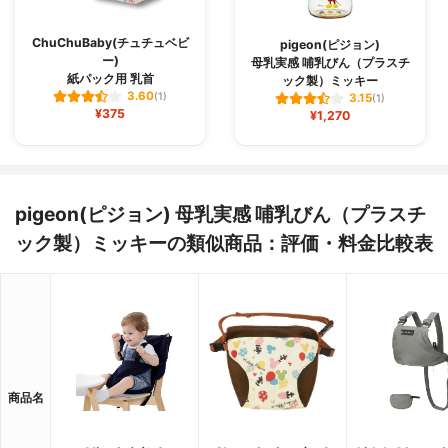
ChuChuBaby(チュチュベビ
pigeon(ピジョン)
ー)
母乳実感 哺乳びん（プラスチ
紙パック用 乳首
ック製）ミッキー
3.60
(1)
3.15
(1)
¥375
¥1,270
pigeon(ピジョン) 母乳実感 哺乳びん（プラスチ
ック製）ミッキーの類似商品：評価・料金比較表
商品名