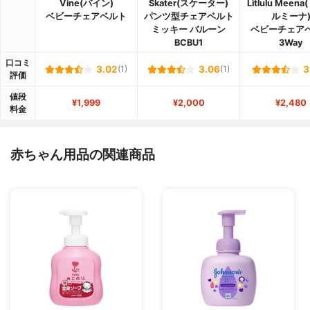
Vine(バイン)
Skater(スケーター)
Litlulu Meen
ベビーチェアベルト
パンツ型チェアベルト
ルミーナ
ミッキー バルーン
ベビーチェア
BCBU1
3Way
口コミ
3.02
(1)
3.06
(1)
3
評価
値段
¥1,999
¥2,000
¥2,480
料金
赤ちゃん用品の関連商品