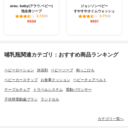
arau. baby(アラウ.ベビー)
ジョンソンベビー
泡全身ソープ
すやすやタイムウォッシュ
3.73
3.71
(2)
(3)
¥504
¥651
哺乳瓶関連カテゴリ：おすすめ商品ランキング
ベビーローション
沐浴剤
ベビーソープ
抱っこひも
ベビーカーステップ
お食事クッション
ベビーチェアベルト
テーブルチェア
トラベルシステム
電動バウンサー
子供用電動歯ブラシ
ランドセル
カテゴリ一覧へ