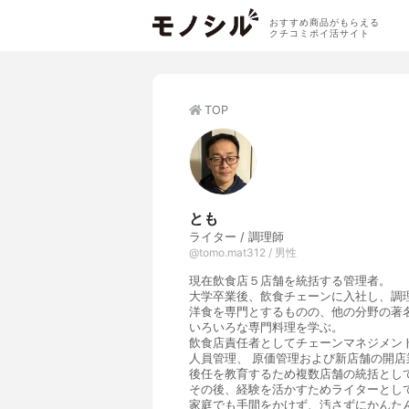
おすすめ商品がもらえる
クチコミポイ活サイト
TOP
とも
ライター / 調理師
@tomo.mat312 / 男性
現在飲食店５店舗を統括する管理者。
大学卒業後、飲食チェーンに入社し、調
洋食を専門とするものの、他の分野の著
いろいろな専門料理を学ぶ。
飲食店責任者としてチェーンマネジメン
人員管理、 原価管理および新店舗の開店
後任を教育するため複数店舗の統括とし
その後、経験を活かすためライターとし
家庭でも手間をかけず、汚さずにかんた