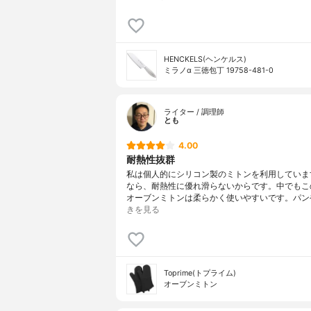
HENCKELS(ヘンケルス)
ミラノα 三徳包丁 19758-481-0
ライター / 調理師
とも
4.00
耐熱性抜群
私は個人的にシリコン製のミトンを利用していま
なら、耐熱性に優れ滑らないからです。中でもこのto
オーブンミトンは柔らかく使いやすいです。パン
きを見る
Toprime(トプライム)
オーブンミトン