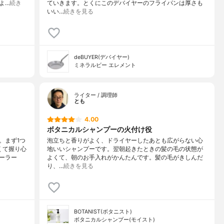
よ…
続き
ていきます。とくにこのデバイヤーのフライパンは厚さも
いい…
続きを見る
deBUYER(デバイヤー)
ミネラルビー エレメント
ライター / 調理師
とも
4.00
ボタニカルシャンプーの火付け役
。まず1つ
泡立ちと香りがよく、ドライヤーしたあとも広がらない心
くて握り心
地いいシャンプーです。翌朝起きたときの髪の毛の状態が
ーラー
よくて、朝のお手入れがかんたんです。髪の毛がきしんだ
り、…
続きを見る
BOTANIST(ボタニスト)
ボタニカルシャンプー(モイスト)