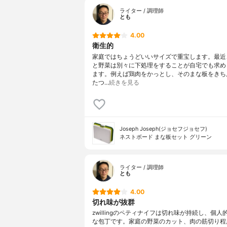
ライター / 調理師
とも
4.00
衛生的
家庭ではちょうどいいサイズで重宝します。最近
と野菜は別々に下処理をすることが自宅でも求め
ます。例えば鶏肉をかっとし、そのまな板をきち
たつ…
続きを見る
Joseph Joseph(ジョセフジョセフ)
ネストボード まな板セット グリーン
ライター / 調理師
とも
4.00
切れ味が抜群
zwillingのペティナイフは切れ味が持続し、個人
な包丁です。家庭の野菜のカット、肉の筋切り程