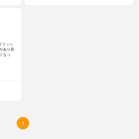
イリッシ
があり長
くなっ
1