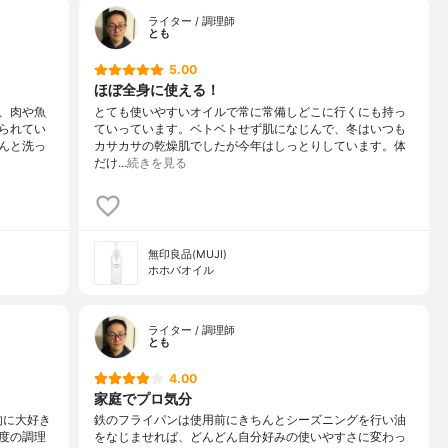
ライター / 調理師
とも
5.00
ほぼ全身に使える！
、肉や魚
とても使いやすいオイルで常に常備しどこに行くにも持っ
られてい
ていっています。ベトベトせず肌になじんで、冬はいつも
んと洗っ
カサカサの乾燥肌でしたが今年はしっとりしています。体
だけ…
続きを見る
無印良品(MUJI)
ホホバオイル
ライター / 調理師
とも
4.00
家庭でプロ気分
的に大好き
鉄のフライパンは使用前にきちんとシーズニングを行い油
度の調理
をなじませれば、どんどん自分好みの使いやすさに変わっ