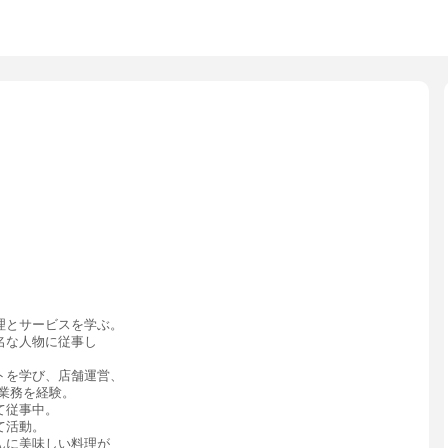
理とサービスを学ぶ。
名な人物に従事し
トを学び、店舗運営、
業務を経験。
て従事中。
て活動。
んに美味しい料理が