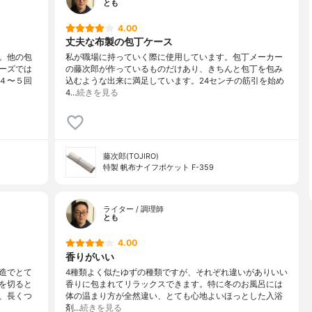
とも
4.00
丈夫な布製の包丁ケース
。他の包
私が職場に持っていく際に使用しています。包丁メーカー
ーズでは
の藤次郎が作っているものだけあり、きちんと包丁を包み
４〜５回
込むような出来に満足しています。24センチの筋引を始め
4…
続きを見る
藤次郎(TOJIRO)
特製 帆布ナイフポケット F-359
ライター / 調理師
とも
4.00
香りがいい
造でとて
4種類よく似たゆずの種類ですが、それぞれ違いがありいい
を切ると
香りに包まれてリラックスできます。特に冬のお風呂には
、長くつ
体の温まり方が全然違い、とても心地よいほっとした入浴
剤…
続きを見る