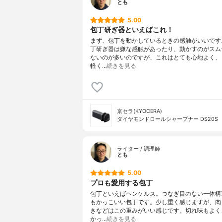
とも
5.00
包丁研ぎ器といえばこれ！
まず、包丁を動かしているときの感触がいいです
丁研ぎ器は嫌な感触があったり、動かすのがスム
ないのが多いのですが、これはとても心地よく、
軽く…
続きを見る
京セラ(KYOCERA)
ダイヤモンドロールシャープナー DS20S
ライター / 調理師
とも
5.00
プロも愛用する包丁
包丁といえばヘンケルス。つなぎ目のない一体構
もかっこいい包丁です。少し重く感じますが、肉
きなどはこの重みがいい感じです。切れ味もよく
かっ…
続きを見る