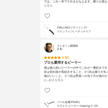
では、これ一本で十分まかなえます。握り心地も
を見る
ZWILLING(ツヴィリング)
ツインフィンL ペティナイフ
ライター / 調理師
とも
5.00
プロも愛用するピーラー
僕は個人的にピーラーの中でこれが一番好きです
目は切れ味が長続きすること、2つ目は握りが丸
地がいいこと。３つ目は野菜への当て方が他のピ
に…
続きを見る
パール金属(PEARL)
スライス ピーラー Catering C-741