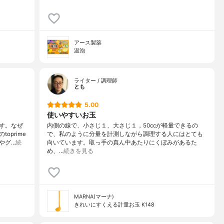
アース製薬
温泡
ライター / 調理師
とも
5.00
使いやすいお玉
す。なぜ
内側の線で、小さじ１、大さじ１，50ccが軽量できるの
prime
で、私のように分量を計測しながら調理する人にはとても
やグ…
続
向いています。取っ手の真ん中あたりにくぼみがあるた
め、…
続きを見る
MARNA(マーナ)
きれいにすくえる計量お玉 K148