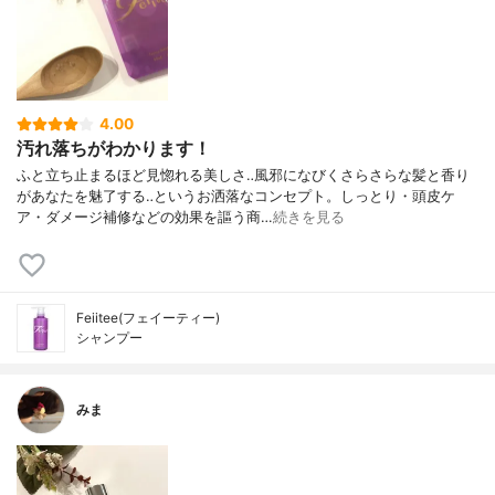
4.00
汚れ落ちがわかります！
ふと立ち止まるほど見惚れる美しさ‥風邪になびくさらさらな髪と香り
があなたを魅了する‥というお洒落なコンセプト。しっとり・頭皮ケ
ア・ダメージ補修などの効果を謳う商…
続きを見る
Feiitee(フェイーティー)
シャンプー
みま