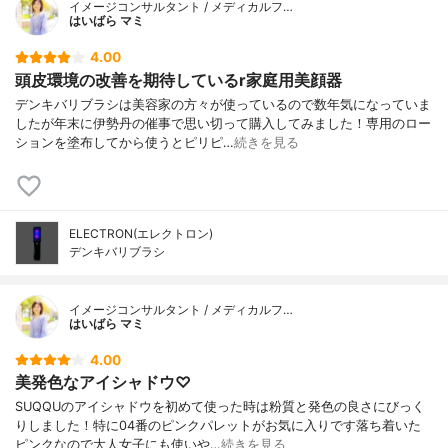
イメージコンサルタント / メディカルフ…
はいばら マミ
4.00
頭皮環境の改善を期待しているr家庭用美顔器
デンキバリブラシは美容家の方々が使っているので数年気になっていま
したが年末に伊勢丹の催事で思い切って購入してみました！専用のロー
ションを塗布してから使うとピリピ…
続きを見る
ELECTRON(エレクトロン)
デンキバリブラシ
イメージコンサルタント / メディカルフ…
はいばら マミ
4.00
美発色なアイシャドウ♡
SUQQUのアイシャドウを初めて使った時は粉質と発色の良さにびっく
りしました！特に04番のピンクパレットがお気に入りです落ち着いた
ピンクなので大人女子にも使いや…
続きを見る