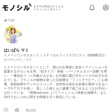
おすすめ商品がもらえる
クチコミポイ活サイト
TOP
はいばら マミ
イメージコンサルタント / メディカルフィトテラピスト（植物療法士）
@mami_amie_ / 女性
イメージコンサルタントとして、個人のお客様に似合うファッションを
提案するサロンを主宰。"顔タイプ・骨格・パーソナルカラー診断"を用
い、一番似合う（＝印象が上がる）お洋服の選び方やメイクの仕方を伝
えている。フランスの植物を使った伝統療法『フィトテラピー』にも精
通。美肌効果やアンチエイジング、女性性を高める効果が期待できるハ
ーブやアロマを使い、美しく心身ともに健康で過ごせるようなお手伝い
も行っている。『情報website』にてファッション情報を掲載中。また
SNSでおしゃれに関する情報を日々発信している。
BLOG