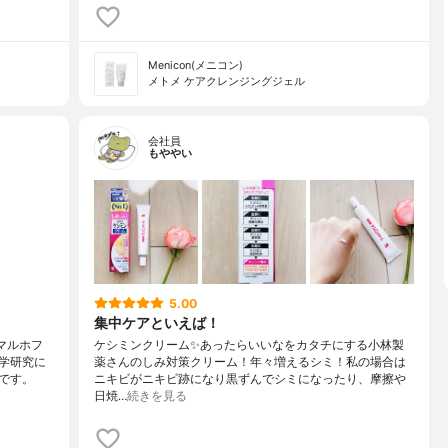
Menicon(メニコン)
メトメ ケアクレンジングジェル
会社員
もややい
5.00
集中ケアといえば！
マルホフ
ケシミンクリーム✨あったらいいなをカタチにする小林製
学研究に
薬さんのしみ対策クリーム！年々増えるシミ！私の場合は
です。
ニキビがニキビ跡になり黒ずんでシミになったり、摩擦や
日焼…
続きを見る