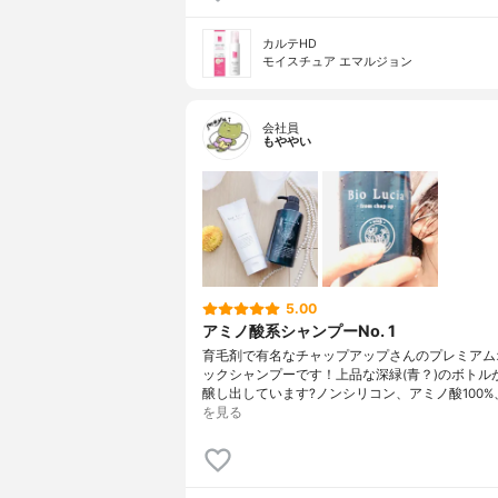
カルテHD
モイスチュア エマルジョン
会社員
もややい
5.00
アミノ酸系シャンプーNo. 1
育毛剤で有名なチャップアップさんのプレミアム
ックシャンプーです！上品な深緑(青？)のボトル
醸し出しています?ノンシリコン、アミノ酸100%
を見る