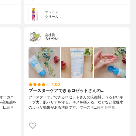
ケシミン
クリーム
会社員
もややい
4.00
ブースターケアできるロゼットさんの...
オーガニ
ブースターケアできるロゼットさんの洗顔料。うるおいキ
が高級感を
ープ力、肌バリアを守る、キメを整える、などなど化粧水
、1…
続き
のような効果がある洗顔です。ブースタ…
続きを見る