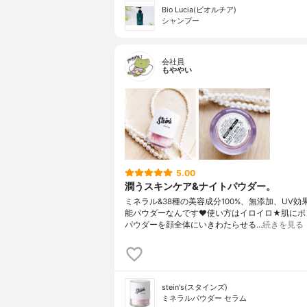
Bio Lucia(ビオルチア)
シャンプー
会社員
もややい
5.00
潤うスキンケア&ナイトパウダー。
ミネラル&38種の美容成分100%、無添加、UV効
能パウダーなんです❤️使い方はイロイロ★肌にポ
パウダーを顔全体にいきわたらせる…
続きを見る
stein's(スタインズ)
ミネラルパウダー セラム