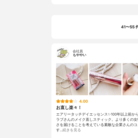
41〜55
会社員
もややい
4.00
お直し楽々！
エアリータッチデイエッセンス✨100年以上前か
ラブさんのメイク直しスティック。より多くの女
さを届けることを考えている素敵な企業さんのコ
す…
続きを見る