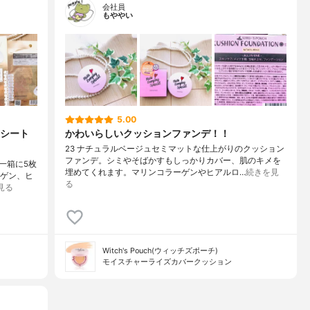
会社員
もややい
5.00
のシート
かわいらしいクッションファンデ！！
23 ナチュラルベージュセミマットな仕上がりのクッション
ファンデ。シミやそばかすもしっかりカバー、肌のキメを
。一箱に5枚
埋めてくれます。マリンコラーゲンやヒアルロ…
続きを見
ゲン、ヒ
る
見る
Witch's Pouch(ウィッチズポーチ)
モイスチャーライズカバークッション