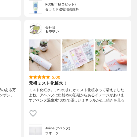
ROSETTE(ロゼット)
セラミド濃密泡洗顔料
会社員
もややい
5.00
元祖ミスト化粧水！
果のある万
ミスト化粧水。いつのまにかミスト化粧水って増えました
ンポン、
よね。アベンヌは出始めの初期からあるイメージがありま
すアベンヌ温泉水100%で優しいミネラルがた…
続きを見る
Avène(アベンヌ)
ウオーター