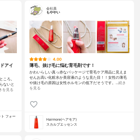
会社員
もややい
4.00
ドアイ
薄毛、抜け毛に悩む育毛剤です！
かわいらしい真っ赤なパッケージで育毛ケア用品に見えま
せんお高い化粧水か美容液のような見た目！！女性の薄毛
るところ。
や抜け毛の原因は女性ホルモンの低下だそうです。…
続き
すらないと
を見る
きを見る
コット フォー
Hairmore(ヘアモア)
スカルプエッセンス