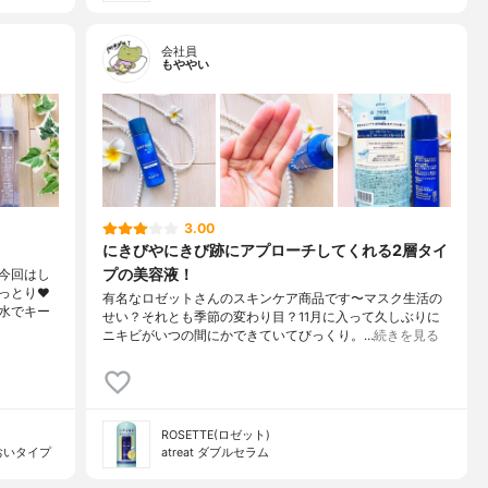
会社員
もややい
3.00
にきびやにきび跡にアプローチしてくれる2層タイ
プの美容液！
今回はし
とり❤️
有名なロゼットさんのスキンケア商品です〜マスク生活の
水でキー
せい？それとも季節の変わり目？11月に入って久しぶりに
ニキビがいつの間にかできていてびっくり。…
続きを見る
ROSETTE(ロゼット)
おいタイプ
atreat ダブルセラム