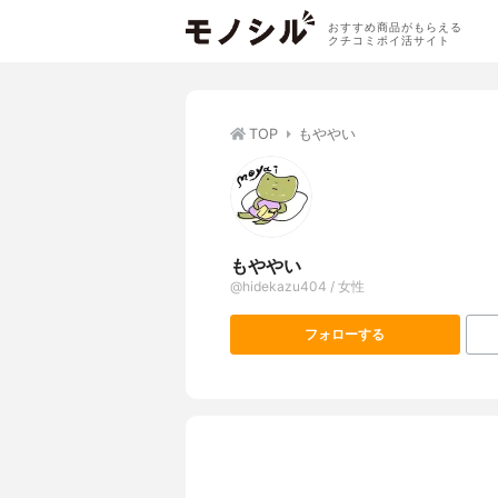
おすすめ商品がもらえる
クチコミポイ活サイト
TOP
もややい
もややい
@hidekazu404 / 女性
フォローする