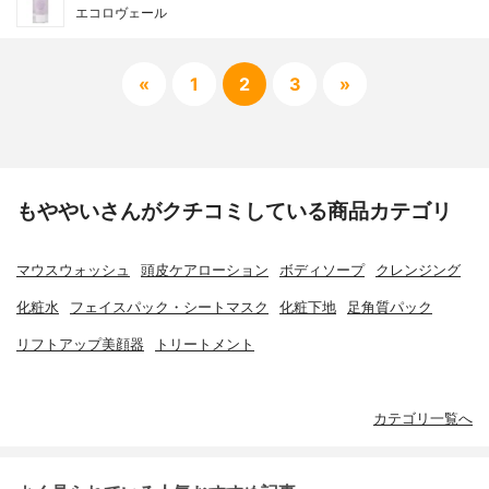
エコロヴェール
«
1
2
3
»
もややいさんがクチコミしている商品カテゴリ
マウスウォッシュ
頭皮ケアローション
ボディソープ
クレンジング
化粧水
フェイスパック・シートマスク
化粧下地
足角質パック
リフトアップ美顔器
トリートメント
カテゴリ一覧へ