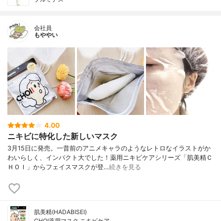
会社員
もややい
4.00
ニキビに特化した新しいマスク
3月15日に発売。一昔前のアニメキャラのようなレトロなイラストがか
わいらしく、インパクト大でした！薬用ニキビケアシリーズ「肌美精Ｃ
ＨＯＩ」からフェイスマスクが登…
続きを見る
肌美精(HADABISEI)
CHOI薬用マスク ニキビケア