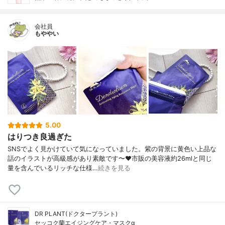
会社員
もややい
5.00
はりつき良過ぎた
SNSでよく見かけていて気になっていました。紫の背景に黄色い上品な
話のイラストが高級感があり素敵です〜❤️市販の美容液約26mlと同じ
量を含んでいるリッチな仕様…
続きを見る
DR PLANT(ドクタープラント)
セッコク蘭エイジングケア・マスクα