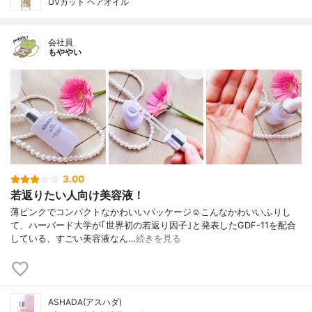
UVカット ヘアオイル
会社員
もややい
3.00
若返りたい人向け美容液！
薄ピンクでコンパクトなかわいいパッケージ☺️こんなかわいいふりし
て、ハーバード大学が｢世界初の若返り因子｣と発表したGDF-11を配合
している、すごい美容液なん…
続きを見る
ASHADA(アスハダ)