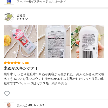
スーパーモイスチャージェルゴールド
会社員
もややい
5.00
米ぬかスキンケア！
純米水 しっとり化粧水✨米ぬか美容から生まれた、美人ぬかさんの化粧
水！うるおいを保つコウノトリ米ぬかエキスを配合したしっとり系の化
粧水です?パッケージはガラス瓶…
続きを見る
美人ぬか(BIJINNUKA)