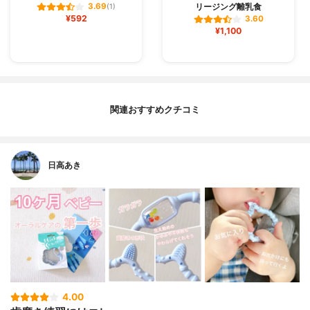
リージング離乳食
3.69
(1)
¥592
3.60
¥1,100
関連おすすめクチコミ
日高あき
4.00