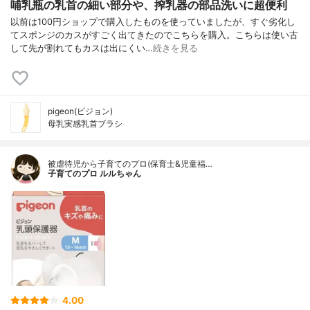
哺乳瓶の乳首の細い部分や、搾乳器の部品洗いに超便利
以前は100円ショップで購入したものを使っていましたが、すぐ劣化し
てスポンジのカスがすごく出てきたのでこちらを購入。こちらは使い古
して先が割れてもカスは出にくい…
続きを見る
pigeon(ピジョン)
母乳実感乳首ブラシ
被虐待児から子育てのプロ(保育士&児童福…
子育てのプロ ルルちゃん
4.00