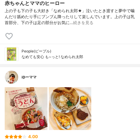
赤ちゃんとママのヒーロー
上の子も下の子も大好き「なめられ太郎★」泣いたとき渡すと夢中で噛
んだり舐めたり手にブンブん降ったりして楽しんでいます。上の子は乳
首部分、下の子は足の部分がお気に…
続きを見る
People(ピープル)
なめても安心 も~っと! なめられ太郎
ゆーママ
4.00