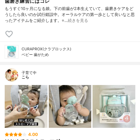
歯磨き練習にはコレ
もうすぐ10ヶ月になる娘。下の前歯が2本生えていて、歯磨きケアをど
うしたら良いのか試行錯誤中。オーラルケアの第一歩として良いなと思
ったアイテムをご紹介します。⭐…
続きを見る
CURAPROX(クラプロックス)
ベビー 歯がため
子育て中
こら
4.00