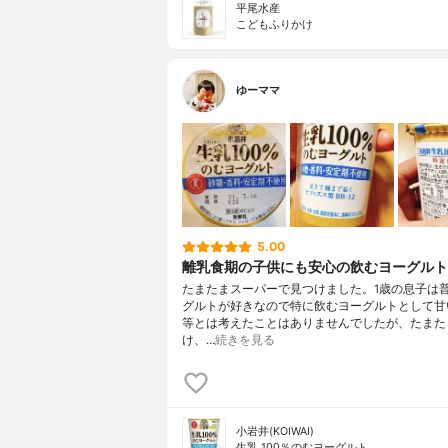
平尾水産
こどもふりかけ
ゆーママ
5.00
離乳食期の子供にも安心の飲むヨーグルト
たまたまスーパーで見つけました。1歳の息子は
グルトが好きなので特に飲むヨーグルトとして甘
等とは考えたことはありませんでしたが、たまた
け、…
続きを見る
小岩井(KOIWAI)
生乳 100％のむヨーグルト