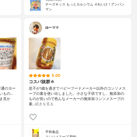
チーズキッス もっとカルシウム それいけ！アンパン
マン
ゆーママ
5.00
コスパ抜群☆
普通のヨー
息子が1歳を過ぎてベビーフードメーカー以外のコンソメス
いもの…
ープの素を使い出しました。小さな子供ですし、無添加の
ま見か
ものが良いので色んなメーカーの無添加コンソメスープの
素…
続きを見る
平和食品
コンソメスープ 顆粒