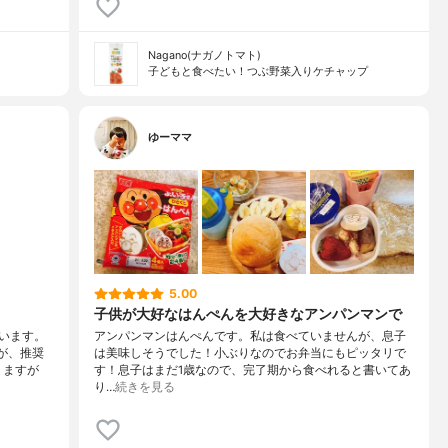
Nagano(ナガノトマト)
子どもと食べたい！つぶ野菜入りケチャップ
ゆーママ
5.00
子供が大好なはんぺんを大好きなアンパンマンで
います。
アンパンマンはんぺんです。私は食べていませんが、息子
が、推奨
は美味しそうでした！小ぶりなのでお弁当にもピッタリで
りますが
す！息子はまだ1歳なので、完了期から食べれると書いてあ
り…
続きを見る