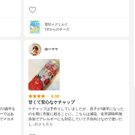
雪印メグミルク
1才からのチーズ
ゆーママ
4.00
甘くて安心なケチャップ
の1歳半を
ケチャップは手作りしていましたが、息子が1歳半になった
ーではあ
のを期に市販に頼ることに。こちらは減塩、化学調味料無
でマヨネ
添加でアレルギーにも対応していて子供向けなので使いだ
し…
続きを見る