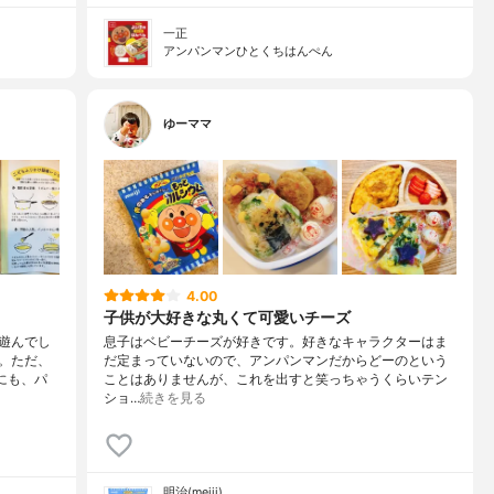
一正
アンパンマンひとくちはんぺん
ゆーママ
4.00
子供が大好きな丸くて可愛いチーズ
遊んでし
息子はベビーチーズが好きです。好きなキャラクターはま
。ただ、
だ定まっていないので、アンパンマンだからどーのという
にも、パ
ことはありませんが、これを出すと笑っちゃうくらいテン
ショ…
続きを見る
明治(meiji)