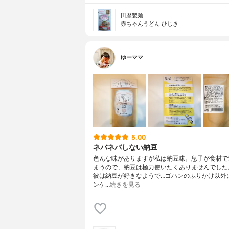
⽥靡製麺
赤ちゃんうどん ひじき
ゆーママ
5.00
ネバネバしない納豆
色んな味がありますが私は納豆味。息子が食材で
まうので、納豆は極力使いたくありませんでした
彼は納豆が好きなようで…ゴハンのふりかけ以外
ンケ…
続きを見る