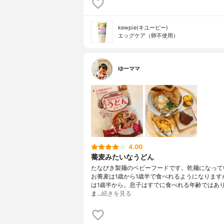
kewpie(キユーピー)
エッグケア（卵不使用）
ゆーママ
4.00
蕎麦みたいなうどん
たなびき製麺のベビーフードです。乾麺になって
お蕎麦は1歳から1歳半で食べれるようになります
は1歳半から。息子はすでに食べれる年齢ではあ
ま…
続きを見る