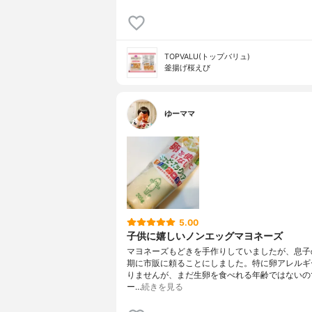
TOPVALU(トップバリュ)
釜揚げ桜えび
ゆーママ
5.00
子供に嬉しいノンエッグマヨネーズ
マヨネーズもどきを手作りしていましたが、息子
期に市販に頼ることにしました。特に卵アレルギ
りませんが、まだ生卵を食べれる年齢ではないの
ー…
続きを見る