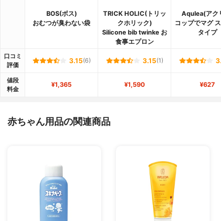
BOS(ボス)
TRICK HOLIC(トリッ
Aqulea(アク
おむつが臭わない袋
クホリック)
コップでマグ 
Silicone bib twinke お
タイプ
食事エプロン
口コミ
3.15
(6)
3.15
(1)
3
評価
値段
¥1,365
¥1,590
¥627
料金
赤ちゃん用品の関連商品