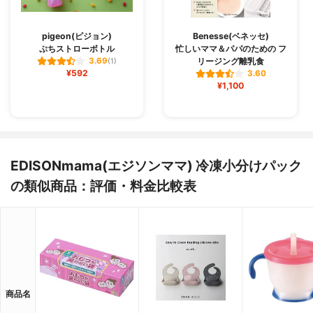
pigeon(ピジョン)
Benesse(ベネッセ)
ぷちストローボトル
忙しいママ＆パパのための フ
リージング離乳食
3.69
(1)
¥592
3.60
¥1,100
EDISONmama(エジソンママ) 冷凍小分けパック
の類似商品：評価・料金比較表
商品名